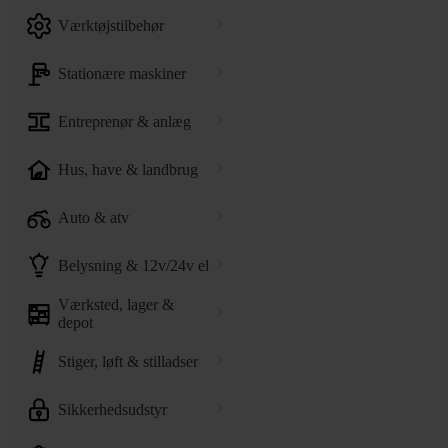
værktøjstilbehør
stationære maskiner
entreprenør & anlæg
hus, have & landbrug
auto & atv
belysning & 12v/24v el
værksted, lager &
depot
stiger, løft & stilladser
sikkerhedsudstyr