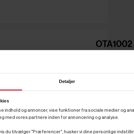
OTA1002 S
Detaljer
kies
sse indhold og annoncer, vise funktioner fra sociale medier og anal
øg med vores partnere inden for annoncering og analyse.
is du tilvælger "Præferencer", husker vi dine personlige indstilli