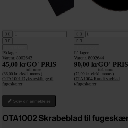








Tilføj til kurv
Tilføj til kurv
På lager
På lager
Varenr. 8002643
Varenr. 8002644
45,00 kr
GO' PRIS
90,00 kr
GO' PRIS
inkl. moms
inkl. moms
(36,00 kr. ekskl. moms.)
(72,00 kr. ekskl. moms.)
OTA1001 Dyksavsklinge til
OTA1004 Rundt savblad
fugeskærer
t/fugeskærer
Skriv din anmeldelse
OTA1002 Skrabeblad til fugeskæ