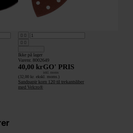




Tilføj til kurv
Ikke på lager
Varenr. 8002649
40,00 kr
GO' PRIS
inkl. moms
(32,00 kr. ekskl. moms.)
Sandpapir korn 120 til trekantsliber
med Velcro®
rer