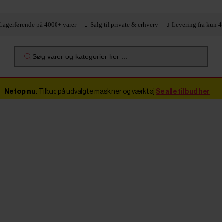
Lagerførende på 4000+ varer
Salg til private & erhverv
Levering fra kun 4
Søg varer og kategorier her ...
Netop nu
: Tilbud på udvalgte maskiner og værktøj
Se alle tilbud her