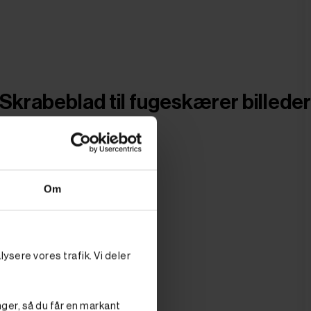
krabeblad til fugeskærer billeder
Om
ysere vores trafik. Vi deler
nger, så du får en markant