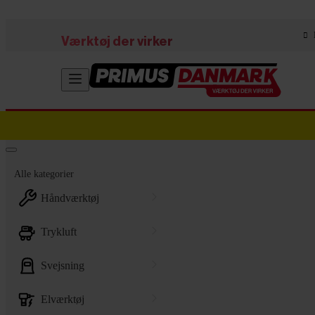
Skip to main content
Værktøj der virker
Alle kategorier
håndværktøj
trykluft
svejsning
elværktøj