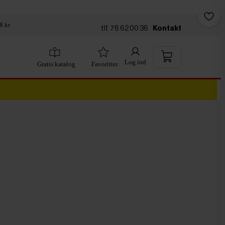
8 kr
tlf. 76 62 00 36
Kontakt
Log ind
Gratis katalog
Favoritter