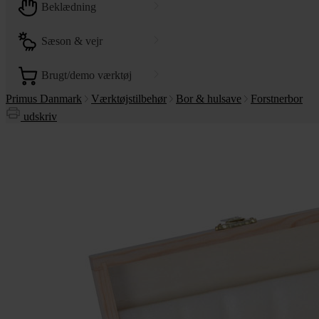
beklædning
sæson & vejr
brugt/demo værktøj
Primus Danmark
Værktøjstilbehør
Bor & hulsave
Forstnerbor
udskriv