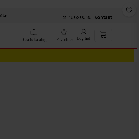
8 kr
tlf. 76 62 00 36
Kontakt
Log ind
Gratis katalog
Favoritter