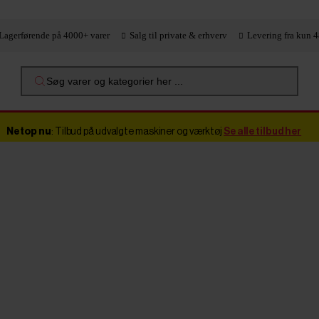
Lagerførende på 4000+ varer
Salg til private & erhverv
Levering fra kun 4
Søg varer og kategorier her ...
Netop nu
: Tilbud på udvalgte maskiner og værktøj
Se alle tilbud her