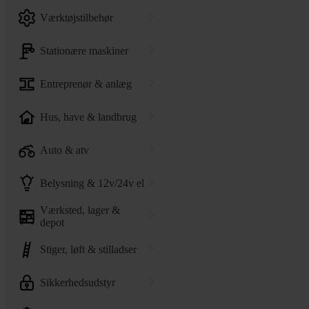
værktøjstilbehør
stationære maskiner
entreprenør & anlæg
hus, have & landbrug
auto & atv
belysning & 12v/24v el
værksted, lager &
depot
stiger, løft & stilladser
sikkerhedsudstyr