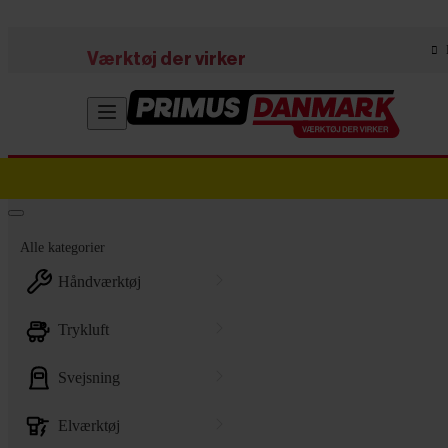
Skip to main content
Værktøj der virker
Alle kategorier
håndværktøj
trykluft
svejsning
elværktøj