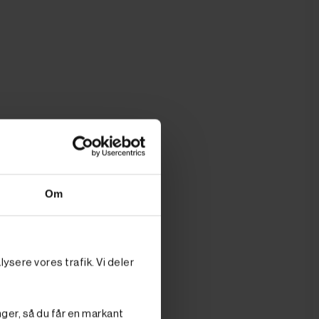
Om
ysere vores trafik. Vi deler
nger, så du får en markant