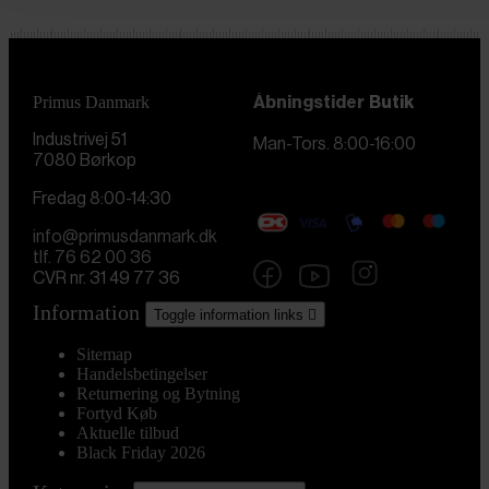
Primus Danmark
Åbningstider
Butik
Industrivej 51
Man-Tors. 8:00-16:00
7080 Børkop
Fredag 8:00-14:30
info@primusdanmark.dk
tlf. 76 62 00 36
CVR nr. 31 49 77 36
Information
Toggle information links

Sitemap
Handelsbetingelser
Returnering og Bytning
Fortyd Køb
Aktuelle tilbud
Black Friday 2026