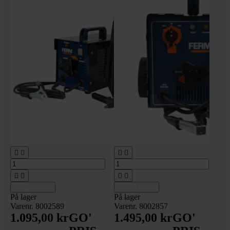








Tilføj til kurv
Tilføj til kurv
På lager
På lager
Varenr. 8002589
Varenr. 8002857
1.095,00 kr
GO'
1.495,00 kr
GO'