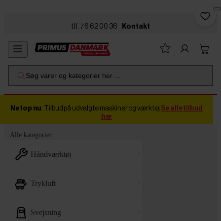
Skip to main content
tlf. 76 62 00 36
Kontakt
Søg varer og kategorier her ...
Netop nu
: Tilbud på udvalgte maskiner og værktøj
Se alle tilbud
her
Alle kategorier
håndværktøj
trykluft
svejsning