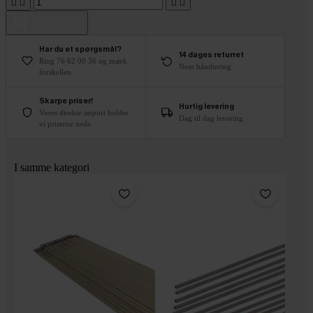




Tilføj til kurv
Har du et spørgsmål?
14 dages returret
Ring 76 62 00 36 og mærk
Nem håndtering
forskellen.
Skarpe priser!
Hurtig levering
Vores direkte import holder
Dag til dag levering
vi priserne nede.
I samme kategori