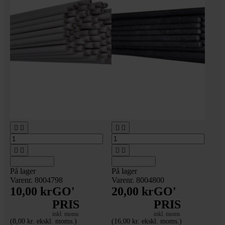








Tilføj til kurv
Tilføj til kurv
På lager
På lager
Varenr. 8004798
Varenr. 8004800
10,00 kr
GO'
20,00 kr
GO'
PRIS
PRIS
inkl. moms
inkl. moms
(8,00 kr. ekskl. moms.)
(16,00 kr. ekskl. moms.)