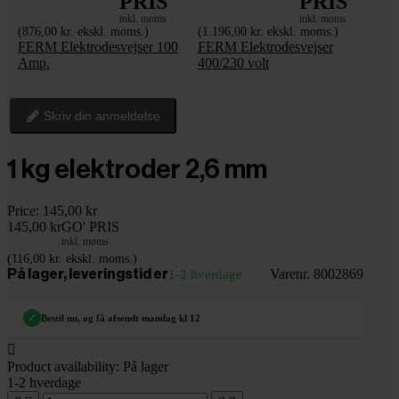
PRIS
PRIS
inkl. moms
inkl. moms
(876,00 kr. ekskl. moms.)
(1.196,00 kr. ekskl. moms.)
FERM Elektrodesvejser 100
FERM Elektrodesvejser
Amp.
400/230 volt
Skriv din anmeldelse
1 kg elektroder 2,6 mm
Price:
145,00 kr
145,00 kr
GO' PRIS
inkl. moms
(116,00 kr. ekskl. moms.)
Varenr. 8002869
På lager, leveringstid er
1-2 hverdage
✓
Bestil nu, og få afsendt mandag kl 12

Product availability:
På lager
1-2 hverdage