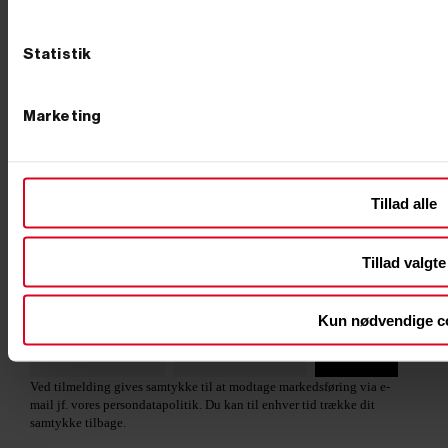
600 mm savklinge - 36 tands -
700 mm savklinge 42 tands til
Ø30 mm hul
brændesav
Ring til vores kundeservice
Statistik
+45
Marketing
76 62 00 36
4.8 stjerner
Tillad alle
Læs vores anmeldelser på Trustpilot
Tilmeld nyhedsbrev
Tillad valgte
Tilmeld dig vores nyhedsbrev og vær med i
konkurrencen om et topnøglesæt til en værdi af 595
kroner. Vi trækker en ny vinder hver måned.
Kun nødvendige c
Tilmeld
Ved tilmelding gives samtykke til at modtage markedsføring via e-
mail jf. vores persondatapolitik. Du kan til enhver tid trække dit
samtykke tilbage.