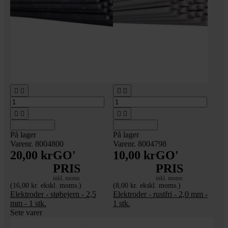








Tilføj til kurv
Tilføj til kurv
På lager
På lager
Varenr. 8004800
Varenr. 8004798
20,00 kr
GO'
10,00 kr
GO'
PRIS
PRIS
inkl. moms
inkl. moms
(16,00 kr. ekskl. moms.)
(8,00 kr. ekskl. moms.)
Elektroder - støbejern - 2,5
Elektroder - rustfri - 2,0 mm -
mm - 1 stk.
1 stk.
Sete varer