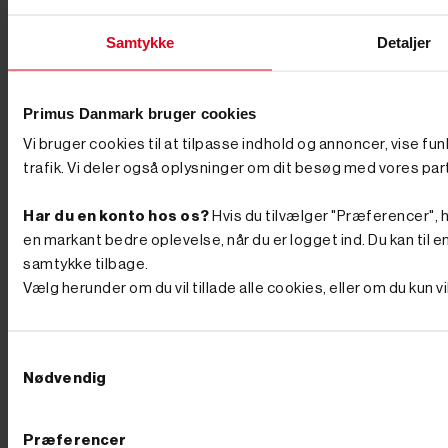
Samtykke
Detaljer
Primus Danmark bruger cookies
Vi bruger cookies til at tilpasse indhold og annoncer, vise fu
trafik. Vi deler også oplysninger om dit besøg med vores par
Har du en konto hos os?
Hvis du tilvælger "Præferencer", hu
en markant bedre oplevelse, når du er logget ind. Du kan til en




samtykke tilbage.
Vælg herunder om du vil tillade alle cookies, eller om du kun 




Tilføj til kurv
Tilføj til kurv
På lager
På lager
Varenr. 8006014
Varenr. 8007137
Samtykkevalg
990,00 kr
GO'
1.595,00 kr
GO'
Nødvendig
PRIS
PRIS
inkl. moms
inkl. moms
(792,00 kr. ekskl. moms.)
(1.276,00 kr. ekskl. moms.)
Præferencer