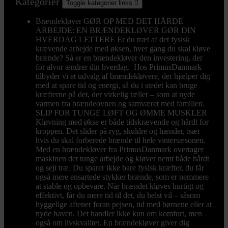
Kategorier
Toggle kategorier links

Brændekløver
GØR OP MED DET HÅRDE
ARBEJDE: EN BRÆNDEKLØVER GØR DIN
HVERDAG LETTERE Er du træt af det fysisk
krævende arbejde med øksen, hver gang du skal kløve
brænde? Så er en brændekløver den investering, der
for alvor ændrer din hverdag. Hos PrimusDanmark
tilbyder vi et udvalg af brændekløvere, der hjælper dig
med at spare tid og energi, så du i stedet kan bruge
kræfterne på det, der virkelig tæller – som at nyde
varmen fra brændeovnen og samværet med familien.
SLIP FOR TUNGE LØFT OG ØMME MUSKLER
Kløvning med økse er både tidskrævende og hårdt for
kroppen. Det slider på ryg, skuldre og hænder, især
hvis du skal forberede brænde til hele vintersæsonen.
Med en brændekløver fra PrimusDanmark overtager
maskinen det tunge arbejde og kløver nemt både hårdt
og sejt træ. Du sparer ikke bare fysisk kræfter, du får
også mere ensartede stykker brænde, som er nemmere
at stable og opbevare. Når brændet kløves hurtigt og
effektivt, får du mere tid til det, du helst vil – såsom
hyggelige aftener foran pejsen, tid med børnene eller at
nyde haven. Det handler ikke kun om komfort, men
også om livskvalitet. En brændekløver giver dig