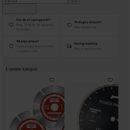




Tilføj til kurv
Har du et spørgsmål?
14 dages returret
Ring 76 62 00 36 og mærk
Nem håndtering
forskellen.
Skarpe priser!
Hurtig levering
Vores direkte import holder
Dag til dag levering
vi priserne nede.
I samme kategori