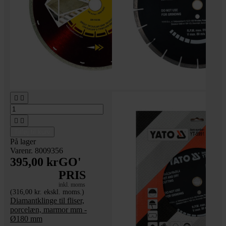




Tilføj til kurv
På lager
Varenr. 8009356
395,00 kr
GO'
PRIS
inkl. moms
(316,00 kr. ekskl. moms.)
Diamantklinge til fliser,
porcelæn, marmor mm -
Ø180 mm