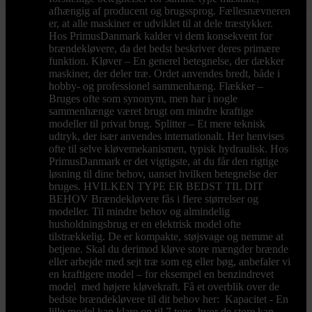
afhængig af producent og brugssprog. Fællesnævneren
er, at alle maskiner er udviklet til at dele træstykker.
Hos PrimusDanmark kalder vi dem konsekvent for
brændekløvere, da det bedst beskriver deres primære
funktion. Kløver – En generel betegnelse, der dækker
maskiner, der deler træ. Ordet anvendes bredt, både i
hobby- og professionel sammenhæng. Flækker –
Bruges ofte som synonym, men har i nogle
sammenhænge været brugt om mindre kraftige
modeller til privat brug. Splitter – Et mere teknisk
udtryk, der især anvendes internationalt. Her henvises
ofte til selve kløvemekanismen, typisk hydraulisk. Hos
PrimusDanmark er det vigtigste, at du får den rigtige
løsning til dine behov, uanset hvilken betegnelse der
bruges. HVILKEN TYPE ER BEDST TIL DIT
BEHOV Brændekløvere fås i flere størrelser og
modeller. Til mindre behov og almindelig
husholdningsbrug er en elektrisk model ofte
tilstrækkelig. De er kompakte, støjsvage og nemme at
betjene. Skal du derimod kløve store mængder brænde
eller arbejde med sejt træ som eg eller bøg, anbefaler vi
en kraftigere model – for eksempel en benzindrevet
model med højere kløvekraft. Få et overblik over de
bedste brændekløvere til dit behov her: Kapacitet - En
lille model kan klare op til 7 tons, hvor de store kan