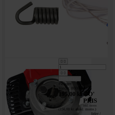




Tilføj til kurv
På lager
Varenr. 8008010
195,00 kr
GO'
PRIS
inkl. moms
(156,00 kr. ekskl. moms.)
PT1000 Temperaturføler /