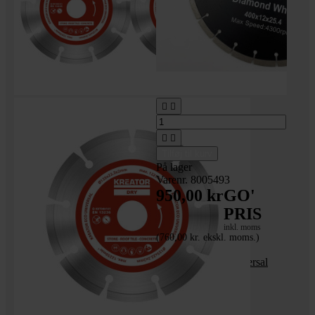




Tilføj til kurv
På lager
Varenr. 8005493
950,00 kr
GO'
PRIS
inkl. moms
(760,00 kr. ekskl. moms.)
Eminent 400 mm
diamantklinge - universal