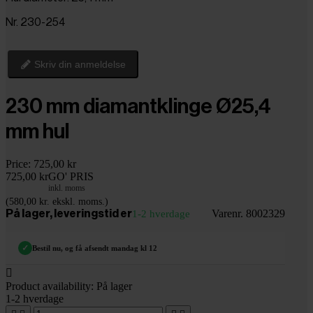
Nr. 230-254
Skriv din anmeldelse
230 mm diamantklinge Ø25,4
mm hul
Price:
725,00 kr
725,00 kr
GO' PRIS
inkl. moms
(580,00 kr. ekskl. moms.)
Varenr. 8002329
På lager, leveringstid er
1-2 hverdage
✓
Bestil nu, og få afsendt mandag kl 12

Product availability:
På lager
1-2 hverdage