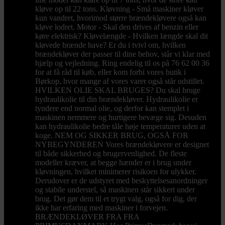
kløve op til 22 tons. Kløvning - Små maskiner kløver
kun vandret, hvorimod større brændekløvere også kan
kløve lodret. Motor - Skal den drives af benzin eller
køre elektrisk? Kløvelængde - Hvilken længde skal dit
kløvede brænde have? Er du i tvivl om, hvilken
brændekløver der passer til dine behov, står vi klar med
hjælp og vejledning. Ring endelig til os på 76 62 00 36
for at få råd til køb, eller kom forbi vores butik i
Børkop, hvor mange af vores varer også står udstillet.
HVILKEN OLIE SKAL BRUGES? Du skal bruge
hydraulikolie til din brændekløver. Hydraulikolie er
tyndere end normal olie, og derfor kan stemplet i
maskinen nemmere og hurtigere bevæge sig. Desuden
kan hydraulikolie bedre tåle høje temperaturer uden at
koge. NEM OG SIKKER BRUG, OGSÅ FOR
NYBEGYNDEREN Vores brændekløvere er designet
til både sikkerhed og brugervenlighed. De fleste
modeller kræver, at begge hænder er i brug under
kløvningen, hvilket minimerer risikoen for ulykker.
Derudover er de udstyret med beskyttelsesanordninger
og stabile understel, så maskinen står sikkert under
brug. Det gør dem til et trygt valg, også for dig, der
ikke har erfaring med maskiner i forvejen.
BRÆNDEKLØVER FRA FRA