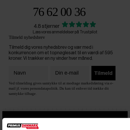
76 62 00 36
4.8 stjerner
Læs vores anmeldelser på Trustpilot
Tilmeld nyhedsbrev
Tilmeld dig vores nyhedsbrev og vær med i
konkurrencen om et topnøglesæt til en værdi af 595
kroner. Vi trækker en ny vinder hver måned.
Tilmeld
Ved tilmelding gives samtykke til at modtage markedsføring via e-
mail jf. vores persondatapolitik. Du kan til enhver tid trække dit
samtykke tilbage.
Primus Danmark
Åbningstider
Butik