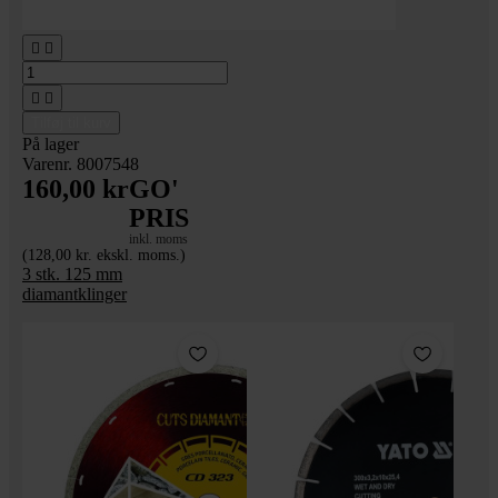




Tilføj til kurv
På lager
Varenr. 8007548
160,00 kr
GO'
PRIS
inkl. moms
(128,00 kr. ekskl. moms.)
3 stk. 125 mm
diamantklinger