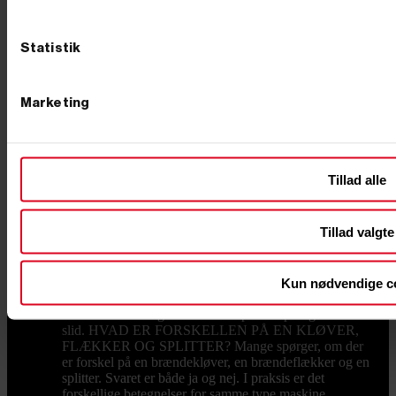
brænde? Så er en brændekløver den investering, der
for alvor ændrer din hverdag. Hos PrimusDanmark
tilbyder vi et udvalg af brændekløvere, der hjælper dig
Statistik
med at spare tid og energi, så du i stedet kan bruge
kræfterne på det, der virkelig tæller – som at nyde
varmen fra brændeovnen og samværet med familien.
Marketing
SLIP FOR TUNGE LØFT OG ØMME MUSKLER
Kløvning med økse er både tidskrævende og hårdt for
kroppen. Det slider på ryg, skuldre og hænder, især
hvis du skal forberede brænde til hele vintersæsonen.
Med en brændekløver fra PrimusDanmark overtager
Tillad alle
maskinen det tunge arbejde og kløver nemt både hårdt
og sejt træ. Du sparer ikke bare fysisk kræfter, du får
også mere ensartede stykker brænde, som er nemmere
Tillad valgte
at stable og opbevare. Når brændet kløves hurtigt og
effektivt, får du mere tid til det, du helst vil – såsom
hyggelige aftener foran pejsen, tid med børnene eller at
nyde haven. Det handler ikke kun om komfort, men
Kun nødvendige c
også om livskvalitet. En brændekløver giver dig
friheden til at bruge weekenden på afslapning frem for
slid. HVAD ER FORSKELLEN PÅ EN KLØVER,
FLÆKKER OG SPLITTER? Mange spørger, om der
er forskel på en brændekløver, en brændeflækker og en
splitter. Svaret er både ja og nej. I praksis er det
forskellige betegnelser for samme type maskine,