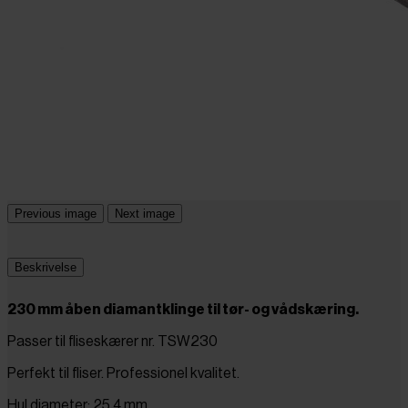
Previous image
Next image
Beskrivelse
230 mm åben diamantklinge til tør- og vådskæring.
Passer til fliseskærer nr. TSW230
Perfekt til fliser. Professionel kvalitet.
Hul diameter: 25,4 mm