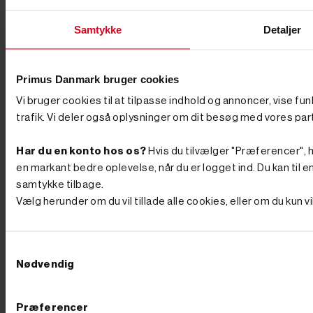
Industrivej 51
Man-Tors. 8:00-16:00
Samtykke
Detaljer
7080 Børkop
Fredag 8:00-14:30
Primus Danmark bruger cookies
info@primusdanmark.dk
tlf. 76 62 00 36
Vi bruger cookies til at tilpasse indhold og annoncer, vise fu
CVR nr. 31 49 77 36
trafik. Vi deler også oplysninger om dit besøg med vores par
Information
Toggle information links

Har du en konto hos os?
Hvis du tilvælger "Præferencer", hu
Sitemap
en markant bedre oplevelse, når du er logget ind. Du kan til en
Handelsbetingelser
Returnering og Bytning
samtykke tilbage.
Fortyd Køb
Vælg herunder om du vil tillade alle cookies, eller om du kun 
Aktuelle tilbud
Black Friday 2026
Kategorier
Toggle kategorier links

Samtykkevalg
Nødvendig
Brændekløver
GØR OP MED DET HÅRDE
ARBEJDE: EN BRÆNDEKLØVER GØR DIN
HVERDAG LETTERE Er du træt af det fysisk
Præferencer
krævende arbejde med øksen, hver gang du skal kløve