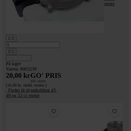
Røggas sensor - 2,5 meter
kabel




Tilføj til kurv
På lager
Varenr. 8003239
20,00 kr
GO' PRIS
inkl. moms
(16,00 kr. ekskl. moms.)
_Fjeder til slyngkobling 43,
49 og 52 cc motor