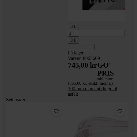




Tilføj til kurv
På lager
Varenr. 8005669
745,00 kr
GO'
PRIS
inkl. moms
(596,00 kr. ekskl. moms.)
300 mm diamantklinge til
asfalt
Sete varer