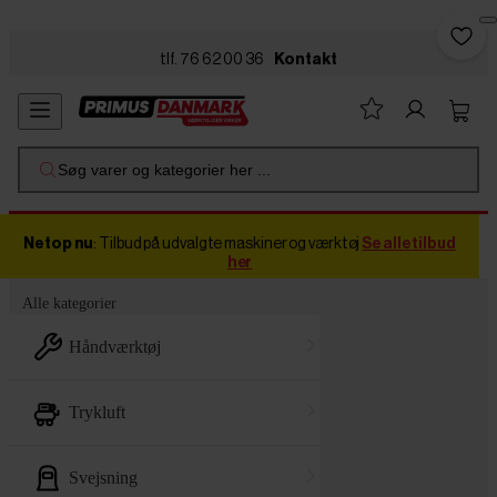
Skip to main content
tlf. 76 62 00 36
Kontakt
Søg varer og kategorier her ...
Netop nu
: Tilbud på udvalgte maskiner og værktøj
Se alle tilbud
her
Alle kategorier
håndværktøj
trykluft
svejsning