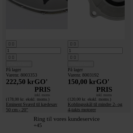








Tilføj til kurv
Tilføj til kurv
På lager
På lager
Varenr. 8003353
Varenr. 8003192
222,50 kr
GO'
150,00 kr
GO'
PRIS
PRIS
inkl. moms
inkl. moms
(178,00 kr. ekskl. moms.)
(120,00 kr. ekskl. moms.)
Eminent Sværd til kædesav
Koblingsskål til mindre 2- og
50 cm - 20"
4-takts motorer
Ring til vores kundeservice
+45