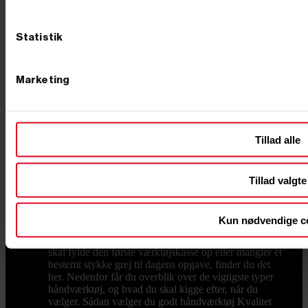
konkurrencedygtige priser. Vi har både til dig, der
søger en mere økonomisk løsning, og til dig der søger
premium produkter, så du kan finde det pælebor, der
Statistik
passer til dit budget. Lynhurtig levering og venlig
service Hos PrimusDanmark tilbyder vi værktøj af høj
kvalitet til både professionelle håndværkere og private.
Hos os kan du altid regne med konkurrencedygtige
Marketing
priser, hurtig levering fra dag til dag og
imødekommende kundeservice. Har du spørgsmål om
vores produkter eller brug for rådgivning, er du altid
velkommen til at kontakte os på tlf. +45 76 62 00 36
Tillad alle
eller via e-mail på info@primusdanmark.dk.
Håndværktøj
Håndværktøj til hjem, værksted og
byggeplads Godt håndværktøj er det, der bliver
liggende fremme, fordi det bare virker. Håndværktøj er
Tillad valgte
en central del af vores samlede udvalg af værktøj, og
hos Primus Danmark har vi leveret grej til både private
og erhverv siden 2002, og vi har samlet et bredt udvalg
Kun nødvendige c
af håndværktøj i en kvalitet, der kan holde til at blive
brugt – uden at prisen render fra dig. Uanset om du
skal fylde den første værktøjskasse op eller mangler ét
bestemt stykke grej til dagens opgave, finder du det
her. Nedenfor får du overblik over de vigtigste typer
håndværktøj, og hvad du skal kigge efter, når du
vælger. Sådan vælger du godt håndværktøj Kvalitet