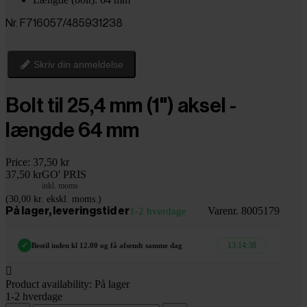
Nr. F716057/485931238
Skriv din anmeldelse
Bolt til 25,4 mm (1") aksel -
længde 64 mm
Price:
37,50 kr
37,50 kr
GO' PRIS
inkl. moms
(30,00 kr. ekskl. moms.)
Varenr. 8005179
På lager, leveringstid er
1-2 hverdage
13:14:36
✓
Bestil inden kl 12.00 og få afsendt samme dag

Product availability:
På lager
1-2 hverdage