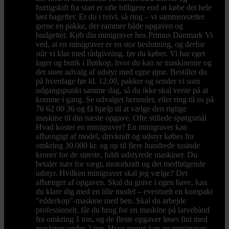
hurtigskift fra start er ofte billigere end at købe det hele
løst bagefter. Er du i tvivl, så ring – vi sammensætter
gerne en pakke, der rammer både opgaven og
budgettet. Køb din minigraver hos Primus Danmark Vi
ved, at en minigraver er en stor beslutning, og derfor
står vi klar med rådgivning, før du køber. Vi har eget
lager og butik i Børkop, hvor du kan se maskinerne og
det store udvalg af udstyr med egne øjne. Bestiller du
på hverdage før kl. 12.00, pakker og sender vi som
udgangspunkt samme dag, så du ikke skal vente på at
komme i gang. Se udvalget herunder, eller ring til os på
76 62 00 36 og få hjælp til at vælge den rigtige
maskine til din næste opgave. Ofte stillede spørgsmål
Hvad koster en minigraver? En minigraver kan
afhængigt af model, drivkraft og udstyr købes fra
omkring 30.000 kr. og op til flere hundrede tusinde
kroner for de største, fuldt udstyrede maskiner. Du
betaler især for vægt, motorkraft og det medfølgende
udstyr. Hvilken minigraver skal jeg vælge? Det
afhænger af opgaven. Skal du grave i egen have, kan
du klare dig med en lille model – eventuelt en kompakt
"edderkop"-maskine med ben. Skal du arbejde
professionelt, får du brug for en maskine på larvebånd
fra omkring 1 ton, og de fleste opgaver løses fint med
maskiner under 2 ton. Hvor meget kan en minigraver