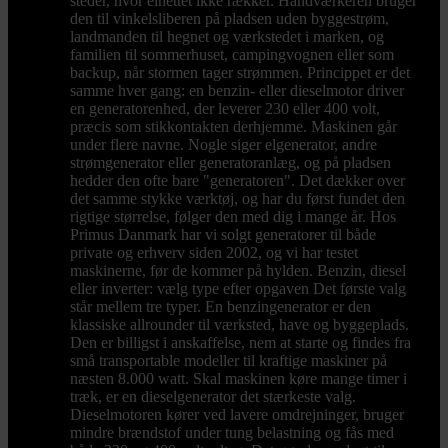
steder, hvor elnettet ikke rækker. Håndværkeren bruger
den til vinkelsliberen på pladsen uden byggestrøm,
landmanden til hegnet og værkstedet i marken, og
familien til sommerhuset, campingvognen eller som
backup, når stormen tager strømmen. Princippet er det
samme hver gang: en benzin- eller dieselmotor driver
en generatorenhed, der leverer 230 eller 400 volt,
præcis som stikkontakten derhjemme. Maskinen går
under flere navne. Nogle siger elgenerator, andre
strømgenerator eller generatoranlæg, og på pladsen
hedder den ofte bare "generatoren". Det dækker over
det samme stykke værktøj, og har du først fundet den
rigtige størrelse, følger den med dig i mange år. Hos
Primus Danmark har vi solgt generatorer til både
private og erhverv siden 2002, og vi har testet
maskinerne, før de kommer på hylden. Benzin, diesel
eller inverter: vælg type efter opgaven Det første valg
står mellem tre typer. En benzingenerator er den
klassiske allrounder til værksted, have og byggeplads.
Den er billigst i anskaffelse, nem at starte og findes fra
små transportable modeller til kraftige maskiner på
næsten 8.000 watt. Skal maskinen køre mange timer i
træk, er en dieselgenerator det stærkeste valg.
Dieselmotoren kører ved lavere omdrejninger, bruger
mindre brændstof under tung belastning og fås med