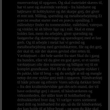
murerværktøj til opgaven. Og skal materialet skæres til,
har vi save og skærende værktøj – fra håndsave og
bøjlesave til hobbyknive og det skarpe grej, der giver
et rent snit. Måling, spænding og metalbearbejdning Et
præcist resultat starter med en præcis opmåling. I
måleudstyr finder du tommestokke, målebånd, vaterpas
og vinkler, så alt bliver lige og i mål. Skal et emne
holdes fast, mens du arbejder, giver spænding og
fastgørelse dig skruetvinger og spændegrej med et fast
greb. Og til arbejde i metal har vi gevind og
metalbearbejdning med gevindskærere, file og det grej,
der skal til, når der skæres gevind eller rettes til.
Værktøjssæt – det hele samlet fra start Skal du i gang
fra bunden, eller vil du give en god gave, er et samlet
værktøjssæt ofte den nemmeste og billigste vej til en
komplet grundkasse. Her får du de vigtigste stykker i
én pakke, klar til brug – og du undgår at stå og mangle
netop det ene stykke grej midt i opgaven. Håndværktøj
til både private og erhverv Vores udvalg dækker bredt
– fra den kvalitetsbevidste gør-det-selv-mand, der vil
have ordentligt grej i skuret, til håndværkeren og
virksomheden, der stiller krav til holdbarhed og
driftssikkerhed hver dag. Vi vælger vores sortiment
med drift og holdbarhed for øje, så du får håndværktøj,
der kan holde til at blive brugt – og som du ikke skal