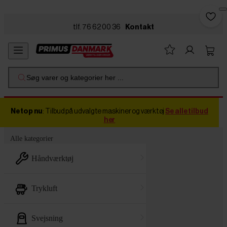
Skip to main content
tlf. 76 62 00 36
Kontakt
Søg varer og kategorier her ...
Netop nu
: Tilbud på udvalgte maskiner og værktøj
Se alle tilbud
her
Alle kategorier
håndværktøj
trykluft
svejsning