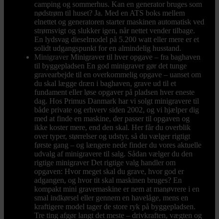
camping og sommerhus. Kan en generator bruges som
nødstrøm til huset? Ja. Med en ATS boks mellem
elnettet og generatoren starter maskinen automatisk ved
strømsvigt og slukker igen, når nettet vender tilbage.
En lydsvag dieselmodel på 5.200 watt eller mere er et
solidt udgangspunkt for en almindelig husstand.
Minigraver
Minigraver til hver opgave – fra baghaven
til byggepladsen En god minigraver gør det tunge
gravearbejde til en overkommelig opgave – uanset om
du skal lægge dræn i baghaven, grave ud til et
fundament eller løse opgaver på pladsen hver eneste
dag. Hos Primus Danmark har vi solgt minigravere til
både private og erhverv siden 2002, og vi hjælper dig
med at finde en maskine, der passer til opgaven og
ikke koster mere, end den skal. Her får du overblik
over typer, størrelser og udstyr, så du vælger rigtigt
første gang – og længere nede finder du vores aktuelle
udvalg af minigravere til salg. Sådan vælger du den
rigtige minigraver Det rigtige valg handler om
opgaven: Hvor meget skal du grave, hvor god er
adgangen, og hvor tit skal maskinen bruges? En
kompakt mini gravemaskine er nem at manøvrere i en
smal indkørsel eller gennem en havelåge, mens en
kraftigere model tager de store ryk på byggepladsen.
Tre ting afgør langt det meste – drivkraften, vægten og