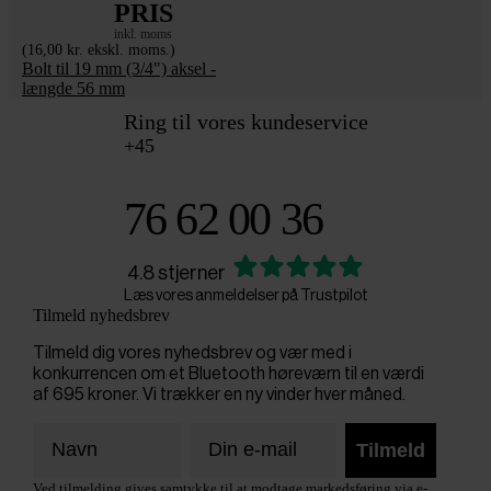
PRIS
inkl. moms
(16,00 kr. ekskl. moms.)
Bolt til 19 mm (3/4") aksel -
længde 56 mm
Ring til vores kundeservice
+45
76 62 00 36
4.8 stjerner
Læs vores anmeldelser på Trustpilot
Tilmeld nyhedsbrev
Tilmeld dig vores nyhedsbrev og vær med i
konkurrencen om et Bluetooth høreværn til en værdi
af 695 kroner. Vi trækker en ny vinder hver måned.
Tilmeld
Ved tilmelding gives samtykke til at modtage markedsføring via e-