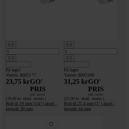








Tilføj til kurv
Tilføj til kurv
På lager
På lager
Varenr. 8005177
Varenr. 8005180
23,75 kr
GO'
31,25 kr
GO'
PRIS
PRIS
inkl. moms
inkl. moms
(19,00 kr. ekskl. moms.)
(25,00 kr. ekskl. moms.)
Bolt til 19 mm (3/4") aksel -
Bolt til 25,4 mm (1") aksel -
længde 30 mm
længde 44 mm