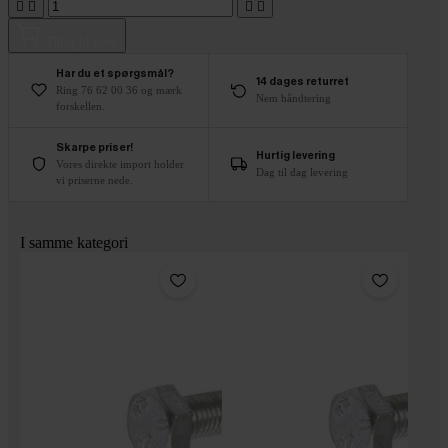




Tilføj til kurv
Har du et spørgsmål?
14 dages returret
Ring 76 62 00 36 og mærk
Nem håndtering
forskellen.
Skarpe priser!
Hurtig levering
Vores direkte import holder
Dag til dag levering
vi priserne nede.
I samme kategori