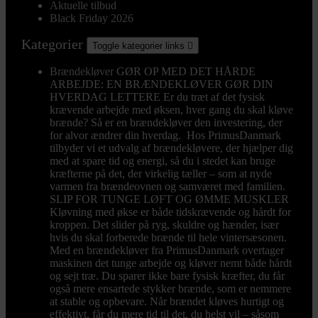
Aktuelle tilbud
Black Friday 2026
Kategorier
Toggle kategorier links

Brændekløver
GØR OP MED DET HÅRDE
ARBEJDE: EN BRÆNDEKLØVER GØR DIN
HVERDAG LETTERE Er du træt af det fysisk
krævende arbejde med øksen, hver gang du skal kløve
brænde? Så er en brændekløver den investering, der
for alvor ændrer din hverdag. Hos PrimusDanmark
tilbyder vi et udvalg af brændekløvere, der hjælper dig
med at spare tid og energi, så du i stedet kan bruge
kræfterne på det, der virkelig tæller – som at nyde
varmen fra brændeovnen og samværet med familien.
SLIP FOR TUNGE LØFT OG ØMME MUSKLER
Kløvning med økse er både tidskrævende og hårdt for
kroppen. Det slider på ryg, skuldre og hænder, især
hvis du skal forberede brænde til hele vintersæsonen.
Med en brændekløver fra PrimusDanmark overtager
maskinen det tunge arbejde og kløver nemt både hårdt
og sejt træ. Du sparer ikke bare fysisk kræfter, du får
også mere ensartede stykker brænde, som er nemmere
at stable og opbevare. Når brændet kløves hurtigt og
effektivt, får du mere tid til det, du helst vil – såsom