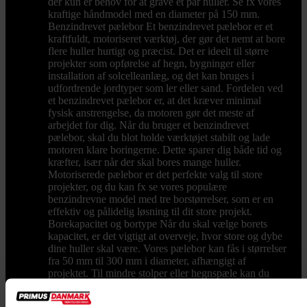
der kun er behov for at grave et par huller. Se fx vores
kraftige håndmodel med en diameter på 150 mm.
Benzindrevet pælebor Et benzindrevet pælebor er et
kraftfuldt, motoriseret værktøj, der gør det nemt at bore
flere huller hurtigt og præcist. Det er ideelt til større
projekter som opførelse af hegn, bygninger eller
installation af solcelleanlæg, og det kan bruges i
udfordrende jordtyper som ler eller sand. Fordelen ved
et benzindrevet pælebor er, at det kræver minimal
fysisk anstrengelse, da motoren gør det meste af
arbejdet for dig. Når du bruger et benzindrevet
pælebor, skal du blot holde værktøjet stabilt og lade
motoren klare boringerne. Dette sparer dig både tid og
kræfter, især når der skal bores mange huller.
Motoriserede pælebor er det perfekte valg til store
projekter, og du kan fx se vores populære
benzindrevne model med tre borstørrelser, som er en
effektiv og pålidelig løsning til dit store projekt.
Borekapacitet og bortype Når du skal vælge borets
kapacitet, er det vigtigt at overveje, hvor store og dybe
dine huller skal være. Vores pælebor kan fås i størrelser
fra 50 mm til 300 mm i diameter, afhængigt af
projektet. Til mindre stolper eller hegnspæle kan du
overveje et bor med en diameter på 100 mm, mens
større huller kræver bor på 200 mm eller mere. Husk,