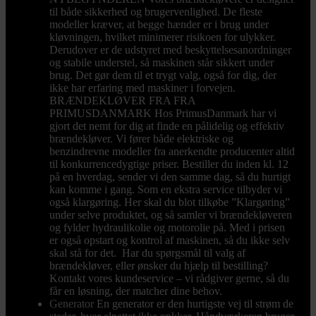
til både sikkerhed og brugervenlighed. De fleste
modeller kræver, at begge hænder er i brug under
kløvningen, hvilket minimerer risikoen for ulykker.
Derudover er de udstyret med beskyttelsesanordninger
og stabile understel, så maskinen står sikkert under
brug. Det gør dem til et trygt valg, også for dig, der
ikke har erfaring med maskiner i forvejen.
BRÆNDEKLØVER FRA FRA
PRIMUSDANMARK Hos PrimusDanmark har vi
gjort det nemt for dig at finde en pålidelig og effektiv
brændekløver. Vi fører både elektriske og
benzindrevne modeller fra anerkendte producenter altid
til konkurrencedygtige priser. Bestiller du inden kl. 12
på en hverdag, sender vi den samme dag, så du hurtigt
kan komme i gang. Som en ekstra service tilbyder vi
også klargøring. Her skal du blot tilkøbe ”Klargøring”
under selve produktet, og så samler vi brændekløveren
og fylder hydraulikolie og motorolie på. Med i prisen
er også opstart og kontrol af maskinen, så du ikke selv
skal stå for det. Har du spørgsmål til valg af
brændekløver, eller ønsker du hjælp til bestilling?
Kontakt vores kundeservice – vi rådgiver gerne, så du
får en løsning, der matcher dine behov.
Generator
En generator er den hurtigste vej til strøm de