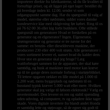
importerer direkte fra fabrikanterne, så du får kvalitet til
fornuftige priser, og alt ligger på eget lager: bestiller du
på hverdage inden kl. 12.00, sender vi som
udgangspunkt samme dag. Har du spørgsmål til valg af
model, størrelse eller nødstrøm, sidder vores danske
kundeservice klar med rådgivning før købet. Ring til os
på 76 62 00 36 eller kig forbi butikken. Ofte stillede
spørgsmål om generatorer Hvad er forskellen på en
generator og en elgenerator? Ingen. Elgenerator,
strømgenerator og generator er tre navne for det
samme: en benzin- eller dieseldreven maskine, der
producerer 230 eller 400 volt strøm. Alle generatorer i
vores sortiment leverer el, uanset hvad du kalder dem.
Hvor stor en generator skal jeg bruge? Læg
wattforbruget sammen for de apparater, der skal køre
samtidig, og husk at maskiner med motor kan kræve
op til tre gange deres normale forbrug i startøjeblikket.
Til lettere opgaver rækker en lille model på 1.000 til
2.200 watt, mens byggeplads og nødstrøm til en
husstand typisk kræver 5.000 watt eller mere. Hvilken
generator skal jeg vælge til følsom elektronik? Vælg en
invertermodel. Den leverer en ren og stabil spænding
uden udsving, så computere, tv og opladere ikke tager
skade. Vores digitale invertere fra blandt andet Honda
er samtidig lette og støjsvage, så de egner sig godt til