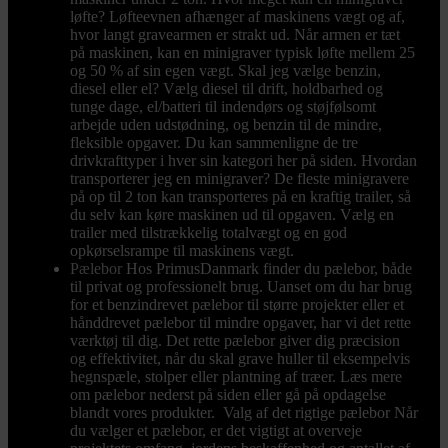
løfte? Løfteevnen afhænger af maskinens vægt og af,
hvor langt gravearmen er strakt ud. Når armen er tæt
på maskinen, kan en minigraver typisk løfte mellem 25
og 50 % af sin egen vægt. Skal jeg vælge benzin,
diesel eller el? Vælg diesel til drift, holdbarhed og
tunge dage, el/batteri til indendørs og støjfølsomt
arbejde uden udstødning, og benzin til de mindre,
fleksible opgaver. Du kan sammenligne de tre
drivkrafttyper i hver sin kategori her på siden. Hvordan
transporterer jeg en minigraver? De fleste minigravere
på op til 2 ton kan transporteres på en kraftig trailer, så
du selv kan køre maskinen ud til opgaven. Vælg en
trailer med tilstrækkelig totalvægt og en god
opkørselsrampe til maskinens vægt.
Pælebor
Hos PrimusDanmark finder du pælebor, både
til privat og professionelt brug. Uanset om du har brug
for et benzindrevet pælebor til større projekter eller et
hånddrevet pælebor til mindre opgaver, har vi det rette
værktøj til dig. Det rette pælebor giver dig præcision
og effektivitet, når du skal grave huller til eksempelvis
hegnspæle, stolper eller plantning af træer. Læs mere
om pælebor nederst på siden eller gå på opdagelse
blandt vores produkter. Valg af det rigtige pælebor Når
du vælger et pælebor, er det vigtigt at overveje