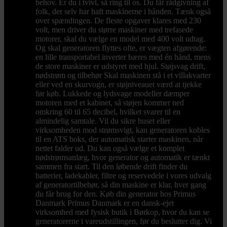
behov. Er du i tvivl, så ring til os. Du får rådgivning af
folk, der selv har haft maskinerne i hånden. Tænk også
over spændingen. De fleste opgaver klares med 230
volt, men driver du større maskiner med trefasede
motorer, skal du vælge en model med 400 volt udtag.
Og skal generatoren flyttes ofte, er vægten afgørende:
en lille transportabel inverter bæres med én hånd, mens
de store maskiner er udstyret med hjul. Støjsvag drift,
nødstrøm og tilbehør Skal maskinen stå i et villakvarter
eller ved en skurvogn, er støjniveauet værd at tjekke
før køb. Lukkede og lydsvage modeller dæmper
motoren med et kabinet, så støjen kommer ned
omkring 60 til 65 decibel, hvilket svarer til en
almindelig samtale. Vil du sikre huset eller
virksomheden mod strømsvigt, kan generatoren kobles
til en ATS boks, der automatisk starter maskinen, når
nettet falder ud. Du kan også vælge et komplet
nødstrømsanlæg, hvor generator og automatik er tænkt
sammen fra start. Til den løbende drift finder du
batterier, ladekabler, filtre og reservedele i vores udvalg
af generatortilbehør, så din maskine er klar, hver gang
du får brug for den. Køb din generator hos Primus
Danmark Primus Danmark er en dansk-ejet
virksomhed med fysisk butik i Børkop, hvor du kan se
generatorerne i vareudstillingen, før du beslutter dig. Vi