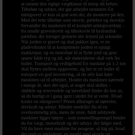
at ramme den rigtige vægtklasse til netop dit behov.
Tilbehør og udstyr, der gør arbejdet nemmere En
minigraver er kun så god som det, du monterer på den.
Med det rette tilbehør som skovle, pælebor og skovklo
forvandler du maskinen til et komplet anlægsværktøj –
fra smalle graveskovle og tilteskovle til hydraulisk
pælebor, der trænger gennem stiv lerjord på sekunder.
Når jorden er gravet og skal pakkes igen, er en
pladevibrator til at komprimere jorden et oplagt
makkerpar, og en motorbør til at flytte jord og grus
sparer både ryg og tid, når materialerne skal væk fra
hullet. Transport og vedligehold En maskine på 1-2 ton
skal flyttes mellem opgaverne, og her er en trailer til
transport en god investering, så du selv kan køre
maskinen ud til arbejdet. Holder du maskinen kørende
i mange år, sker det også, at noget skal skiftes –
sliddele og reservedele og larvebånd finder du hos os,
så du hurtigt er i gang igen i stedet for at vente. Hvad
koster en minigraver? Prisen afhænger af størrelse,
drivkraft og udstyr. Mindre modeller fås til en
overkommelig pris, mens de store, fuldt udstyrede
maskiner ligger højere – som tommelfingerregel betaler
du for vægt, motorkraft og det udstyr, der følger med.
Vil du have mest maskine for pengene, så kig på, hvad
der reelt er inkluderet: en model med skovle og