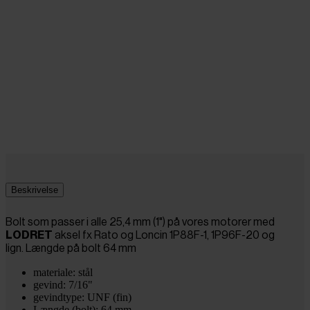
Beskrivelse
Bolt som passer i alle 25,4 mm (1") på vores motorer med
LODRET
aksel fx Rato og Loncin 1P88F-1,
1P96F-20
og
lign. Længde på bolt 64 mm
materiale: stål
gevind: 7/16"
gevindtype: UNF (fin)
Længde (bolt): 64 mm