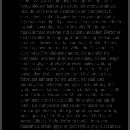
både 230 og 400 volt udtag. Det gør den oplagt til
byggepladser, landbrug og faste nødstrømsløsninger.
Skal du drive følsom elektronik som computere, tv
eller ladere, skal du kigge efter en invertergenerator,
også kaldet en digital generator. Den leverer en helt ren
og stabil spænding, vejer ofte under 20 kilo og er
markant mere støjsvag end de åbne modeller. Derfor er
den favoritten til camping, sommerhus og festival. Går
du efter et bestemt mærke, kan du gå direkte til vores
Honda-generatorer med de velkendte EU-modeller
eller vores Hyundai-generatorer, der spænder fra
kompakte invertere til store dieselanlæg. Sådan vælger
du den rigtige størrelse Størrelsen måles i watt, og
regnestykket er vigtigere end de fleste tror. Kig på
typepladen på de apparater, du vil tilslutte, og læg
forbruget sammen for det udstyr, der skal køre
samtidig. En hækkeklipper nøjes med omkring 500
watt, mens en kaffemaskine kan trække op mod 1.500
watt. Husk startstrømmen. Mange maskiner kræver
langt mere strøm i det øjeblik, de tænder, end når de
kører. En kompressor eller en stor vinkelsliber kan
kortvarigt trække op til tre gange sit normale forbrug,
så et apparat på 2.000 watt kan kræve 6.000 watt i
startøjeblikket. Vælg derfor en model, hvor den
maksimale effekt ligger et godt stykke over dit samlede