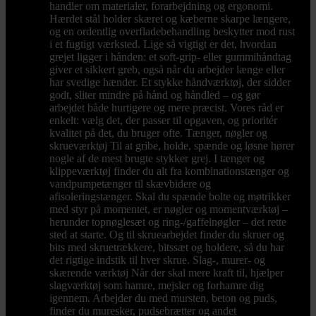
handler om materialer, forarbejdning og ergonomi.
Hærdet stål holder skæret og kæberne skarpe længere,
og en ordentlig overfladebehandling beskytter mod rust
i et fugtigt værksted. Lige så vigtigt er det, hvordan
grejet ligger i hånden: et soft-grip- eller gummihåndtag
giver et sikkert greb, også når du arbejder længe eller
har svedige hænder. Et stykke håndværktøj, der sidder
godt, sliter mindre på hånd og håndled – og gør
arbejdet både hurtigere og mere præcist. Vores råd er
enkelt: vælg det, der passer til opgaven, og prioritér
kvalitet på det, du bruger ofte. Tænger, nøgler og
skrueværktøj Til at gribe, holde, spænde og løsne hører
nogle af de mest brugte stykker grej. I tænger og
klippeværktøj finder du alt fra kombinationstænger og
vandpumpetænger til skævbidere og
afisoleringstænger. Skal du spænde bolte og møtrikker
med styr på momentet, er nøgler og momentværktøj –
herunder topnøglesæt og ring-/gaffelnøgler – det rette
sted at starte. Og til skruearbejdet finder du skruer og
bits med skruetrækkere, bitssæt og holdere, så du har
det rigtige indstik til hver skrue. Slag-, murer- og
skærende værktøj Når der skal mere kraft til, hjælper
slagværktøj som hamre, mejsler og forhamre dig
igennem. Arbejder du med mursten, beton og puds,
finder du muresker, pudsebrætter og andet