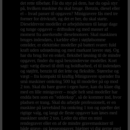
det rette tilbehør. Får du styr på dem, har du også styr
på, hvilken maskine du skal bruge. Benzin, diesel eller
el – hvad passer til opgaven? Minigravere fås med tre
former for drivkraft, og det er her, du skal starte.
Dieseldrevne modeller er arbejdshesten til lange dage
og tunge opgaver – driftssikre og med masser af
moment fra anerkendte dieselmotorer. Skal maskinen
bruges indendørs, i kældre eller i støjfølsomme
områder, er elektriske modeller på batteri svaret: fuld
kraft uden udstødning og med markant lavere støj. Og
har du brug for en enkel, fleksibel løsning til de mindre
opgaver, finder du også benzindrevne modeller. Kort
sagt: vælg diesel til drift og holdbarhed, el til indendørs
og støjfrit, benzin til det lette og fleksible. Størrelse og
vægt – fra kompakt til kraftig Minigravere spænder fra
små maskiner omkring 500 kg til modeller på op mod
2 ton. Skal du bare grave i egen have, kan du klare dig
med en lille minigraver – nogle helt små modeller har
endda ben som en "edderkop", så de kommer ind, hvor
pladsen er trang. Skal du arbejde professionelt, er en
maskine på larvebånd fra omkring 1 ton og opefter det
rigtige valg, og langt de fleste opgaver kan løses med
maskiner under 2 ton. Leder du efter en mini
rendegraver eller en af de mindre gravemaskiner til
både grave- og læsseopgaver, hjælper vi dig gerne med