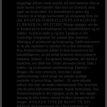
hyggelige aftener foran pejsen, tid med børnene eller at
nyde haven. Det handler ikke kun om komfort, men
også om livskvalitet. En brændekløver giver dig
friheden til at bruge weekenden på afslapning frem for
slid. HVAD ER FORSKELLEN PÅ EN KLØVER,
FLÆKKER OG SPLITTER? Mange spørger, om der
er forskel på en brændekløver, en brændeflækker og en
splitter. Svaret er både ja og nej. I praksis er det
forskellige betegnelser for samme type maskine,
afhængig af producent og brugssprog. Fællesnævneren
er, at alle maskiner er udviklet til at dele træstykker.
Hos PrimusDanmark kalder vi dem konsekvent for
brændekløvere, da det bedst beskriver deres primære
funktion. Kløver – En generel betegnelse, der dækker
maskiner, der deler træ. Ordet anvendes bredt, både i
hobby- og professionel sammenhæng. Flækker –
Bruges ofte som synonym, men har i nogle
sammenhænge været brugt om mindre kraftige
modeller til privat brug. Splitter – Et mere teknisk
udtryk, der især anvendes internationalt. Her henvises
ofte til selve kløvemekanismen, typisk hydraulisk. Hos
PrimusDanmark er det vigtigste, at du får den rigtige
løsning til dine behov, uanset hvilken betegnelse der
bruges. HVILKEN TYPE ER BEDST TIL DIT
BEHOV Brændekløvere fås i flere størrelser og