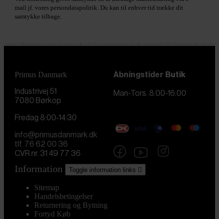
mail jf. vores persondatapolitik. Du kan til enhver tid trække dit
samtykke tilbage.
Primus Danmark
Åbningstider
Butik
Industrivej 51
Man-Tors. 8:00-16:00
7080 Børkop
Fredag 8:00-14:30
info@primusdanmark.dk
tlf. 76 62 00 36
CVR nr. 31 49 77 36
Information
Toggle information links

Sitemap
Handelsbetingelser
Returnering og Bytning
Fortyd Køb