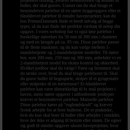
projektets omfang, jordens beskaffenhed og antallet af
huller, der skal graves. Uanset om du skal bruge et
benzindrevet pælebor til en større byggeopgave eller et
hånddrevet pælebor til mindre haveprojekter, kan du
hos PrimusDanmark finde et bredt udvalg af begge
typer, så du kan finde det perfekte værktøj til netop din
opgave. I vores webshop har vi også løse pælebor i
forskellige størrelser fra 50 mm til 300 mm i diameter
og med en længde på ca. 95 cm. Disse pælebor passer
til de fleste maskiner, og du kan vælge mellem 1-
mandsbetjente og 2-mandsbetjente modeller. Til større
bor, som 200 mm, 250 mm og 300 mm, anbefaler vi en
2-mandsbetjent model for ekstra kontrol og sikkerhed.
Hvilket jordbor skal du vælge? Først og fremmest skal
du tænke over, hvad du skal bruge pæleboret til. Skal
du grave huller til hegnspæle, stolper til et gyngestativ
eller stolpesko til en træterrasse? Et hånddrevet
pælebor kan være tilstrækkeligt til fx små projekter i
haven, mens større opgaver i udfordrende jordtyper
kræver et benzindrevet pælebor. Manuelle pælebor
Disse pælebor kører på “rugbrødskraft” og kræver
fysisk arbejde for at bore hullerne. De er praktiske,
hvis du kun skal bore få huller eller arbejder i områder,
hvor der ikke er adgang til benzin eller strøm. De egner
sig godt til mindre opgaver såsom haveprojekter, hvor