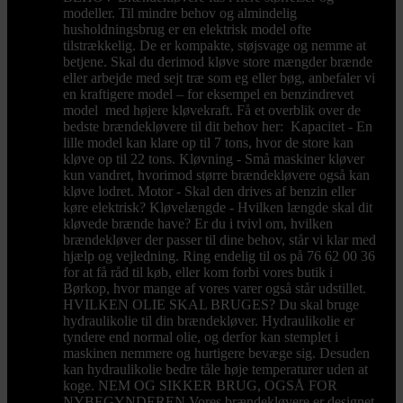
modeller. Til mindre behov og almindelig
husholdningsbrug er en elektrisk model ofte
tilstrækkelig. De er kompakte, støjsvage og nemme at
betjene. Skal du derimod kløve store mængder brænde
eller arbejde med sejt træ som eg eller bøg, anbefaler vi
en kraftigere model – for eksempel en benzindrevet
model med højere kløvekraft. Få et overblik over de
bedste brændekløvere til dit behov her: Kapacitet - En
lille model kan klare op til 7 tons, hvor de store kan
kløve op til 22 tons. Kløvning - Små maskiner kløver
kun vandret, hvorimod større brændekløvere også kan
kløve lodret. Motor - Skal den drives af benzin eller
køre elektrisk? Kløvelængde - Hvilken længde skal dit
kløvede brænde have? Er du i tvivl om, hvilken
brændekløver der passer til dine behov, står vi klar med
hjælp og vejledning. Ring endelig til os på 76 62 00 36
for at få råd til køb, eller kom forbi vores butik i
Børkop, hvor mange af vores varer også står udstillet.
HVILKEN OLIE SKAL BRUGES? Du skal bruge
hydraulikolie til din brændekløver. Hydraulikolie er
tyndere end normal olie, og derfor kan stemplet i
maskinen nemmere og hurtigere bevæge sig. Desuden
kan hydraulikolie bedre tåle høje temperaturer uden at
koge. NEM OG SIKKER BRUG, OGSÅ FOR
NYBEGYNDEREN Vores brændekløvere er designet