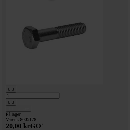




Tilføj til kurv
På lager
Varenr. 8005178
20,00 kr
GO'