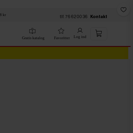
8 kr
tlf. 76 62 00 36
Kontakt
Log ind
Gratis katalog
Favoritter