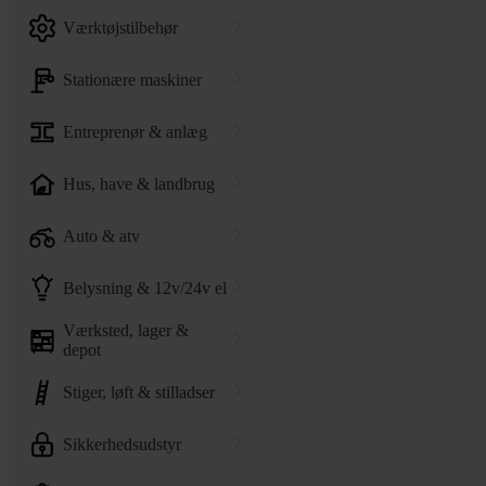
værktøjstilbehør
stationære maskiner
entreprenør & anlæg
hus, have & landbrug
auto & atv
belysning & 12v/24v el
værksted, lager &
depot
stiger, løft & stilladser
sikkerhedsudstyr