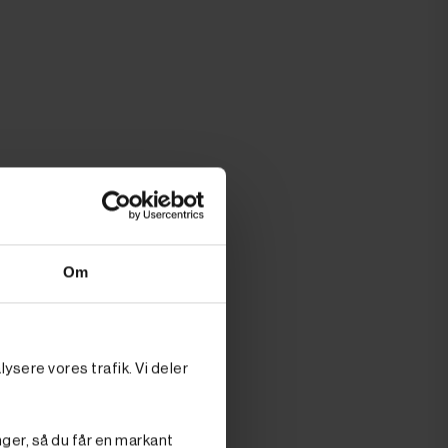
Om
ysere vores trafik. Vi deler
nger, så du får en markant