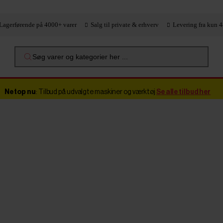
Lagerførende på 4000+ varer
Salg til private & erhverv
Levering fra kun 4
Søg varer og kategorier her ...
Netop nu
: Tilbud på udvalgte maskiner og værktøj
Se alle tilbud her