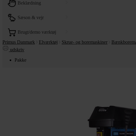
beklædning
sæson & vejr
brugt/demo værktøj
Primus Danmark
Elværktøj
Skrue- og boremaskiner
Bænkborema
udskriv
Pakke