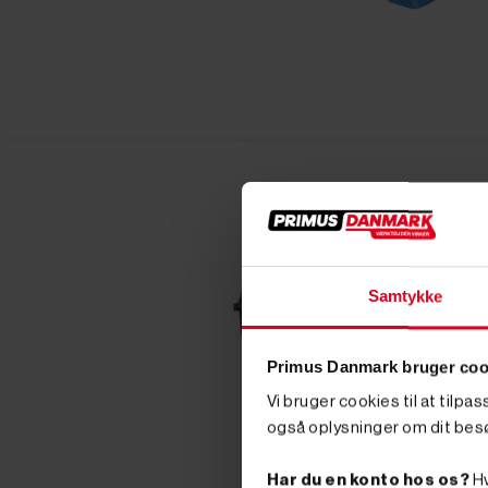
Samtykke
Primus Danmark bruger coo
Vi bruger cookies til at tilpa
også oplysninger om dit bes
Har du en konto hos os?
Hv