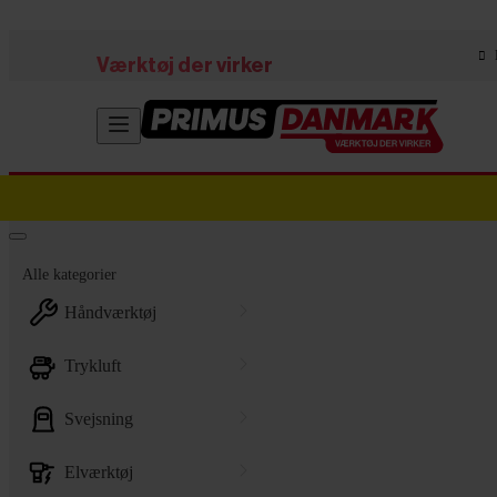
Skip to main content
Værktøj der virker
Alle kategorier
håndværktøj
trykluft
svejsning
elværktøj