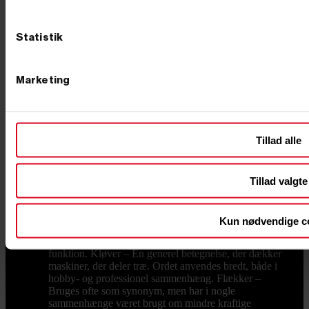
hvis du skal forberede brænde til hele vintersæsonen.
Med en brændekløver fra PrimusDanmark overtager
maskinen det tunge arbejde og kløver nemt både hårdt
Statistik
og sejt træ. Du sparer ikke bare fysisk kræfter, du får
også mere ensartede stykker brænde, som er nemmere
at stable og opbevare. Når brændet kløves hurtigt og
effektivt, får du mere tid til det, du helst vil – såsom
Marketing
hyggelige aftener foran pejsen, tid med børnene eller at
nyde haven. Det handler ikke kun om komfort, men
også om livskvalitet. En brændekløver giver dig
friheden til at bruge weekenden på afslapning frem for
Tillad alle
slid. HVAD ER FORSKELLEN PÅ EN KLØVER,
FLÆKKER OG SPLITTER? Mange spørger, om der
er forskel på en brændekløver, en brændeflækker og en
splitter. Svaret er både ja og nej. I praksis er det
Tillad valgte
forskellige betegnelser for samme type maskine,
afhængig af producent og brugssprog. Fællesnævneren
er, at alle maskiner er udviklet til at dele træstykker.
Kun nødvendige c
Hos PrimusDanmark kalder vi dem konsekvent for
brændekløvere, da det bedst beskriver deres primære
funktion. Kløver – En generel betegnelse, der dækker
maskiner, der deler træ. Ordet anvendes bredt, både i
hobby- og professionel sammenhæng. Flækker –
Bruges ofte som synonym, men har i nogle
sammenhænge været brugt om mindre kraftige