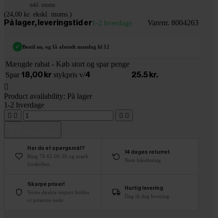
inkl. moms
(24,00 kr. ekskl. moms.)
Varenr. 8004263
På lager, leveringstid er
1-2 hverdage
✓
Bestil nu, og få afsendt mandag kl 12
Mængde rabat - Køb stort og spar penge
Spar
stykpris v/
18,00 kr
4
25.5 kr.

Product availability:
På lager
1-2 hverdage




Tilføj til kurv
Har du et spørgsmål?
14 dages returret
Ring 76 62 00 36 og mærk
Nem håndtering
forskellen.
Skarpe priser!
Hurtig levering
Vores direkte import holder
Dag til dag levering
vi priserne nede.