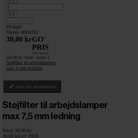




Tilføj til kurv
På lager
Varenr. 8004262
30,00 kr
GO'
PRIS
inkl. moms
(24,00 kr. ekskl. moms.)
Støjfilter til arbejdslamper
max 4 mm ledning
Skriv din anmeldelse
Støjfilter til arbejdslamper
max 7,5 mm ledning
Price:
30,00 kr
30,00 kr
GO' PRIS