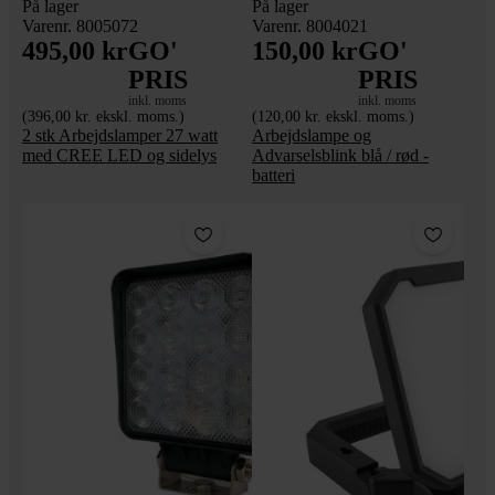
På lager
På lager
Varenr. 8005072
Varenr. 8004021
495,00 kr
GO'
150,00 kr
GO'
PRIS
PRIS
inkl. moms
inkl. moms
(396,00 kr. ekskl. moms.)
(120,00 kr. ekskl. moms.)
2 stk Arbejdslamper 27 watt
Arbejdslampe og
med CREE LED og sidelys
Advarselsblink blå / rød -
batteri