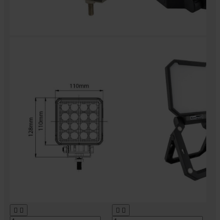



