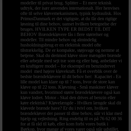
modeller til privat brug. Splitter – Et mere teknisk
udtryk, der især anvendes internationalt. Her henvises
ofte til selve kløvemekanismen, typisk hydraulisk. Hos
PrimusDanmark er det vigtigste, at du får den rigtige
løsning til dine behov, uanset hvilken betegnelse der
bruges. HVILKEN TYPE ER BEDST TIL DIT
BEHOV Brændekløvere fås i flere størrelser og
modeller. Til mindre behov og almindelig
husholdningsbrug er en elektrisk model ofte
tilstrækkelig. De er kompakte, støjsvage og nemme at
betjene. Skal du derimod kløve store mængder brænde
eller arbejde med sejt træ som eg eller bøg, anbefaler vi
en kraftigere model – for eksempel en benzindrevet
model med højere kløvekraft. Få et overblik over de
bedste brændekløvere til dit behov her: Kapacitet - En
lille model kan klare op til 7 tons, hvor de store kan
kløve op til 22 tons. Kløvning - Små maskiner kløver
kun vandret, hvorimod større brændekløvere også kan
kløve lodret. Motor - Skal den drives af benzin eller
køre elektrisk? Kløvelængde - Hvilken længde skal dit
kløvede brænde have? Er du i tvivl om, hvilken
brændekløver der passer til dine behov, står vi klar med
hjælp og vejledning. Ring endelig til os på 76 62 00 36
for at få råd til køb, eller kom forbi vores butik i
Børkop, hvor mange af vores varer også står udstillet.