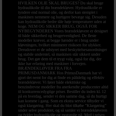
HVILKEN OLIE SKAL BRUGES? Du skal bruge
hydraulikolie til din brændekløver. Hydraulikolie er
tyndere end normal olie, og derfor kan stemplet i
maskinen nemmere og hurtigere bevæge sig. Desuden
kan hydraulikolie bedre tåle høje temperaturer uden at
koge. NEM OG SIKKER BRUG, OGSÅ FOR
NYBEGYNDEREN Vores brændekløvere er designet
til både sikkerhed og brugervenlighed. De fleste
modeller kræver, at begge hænder er i brug under
kløvningen, hvilket minimerer risikoen for ulykker.
Derudover er de udstyret med beskyttelsesanordninger
og stabile understel, så maskinen står sikkert under
brug. Det gør dem til et trygt valg, også for dig, der
ikke har erfaring med maskiner i forvejen.
BRÆNDEKLØVER FRA FRA
PRIMUSDANMARK Hos PrimusDanmark har vi
gjort det nemt for dig at finde en pålidelig og effektiv
brændekløver. Vi fører både elektriske og
benzindrevne modeller fra anerkendte producenter altid
til konkurrencedygtige priser. Bestiller du inden kl. 12
på en hverdag, sender vi den samme dag, så du hurtigt
kan komme i gang. Som en ekstra service tilbyder vi
også klargøring. Her skal du blot tilkøbe ”Klargøring”
under selve produktet, og så samler vi brændekløveren
og fylder hydraulikolie og motorolie på. Med i prisen