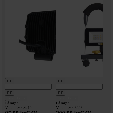








Tilføj til kurv
Tilføj til kurv
På lager
På lager
Varenr. 8003915
Varenr. 8007557