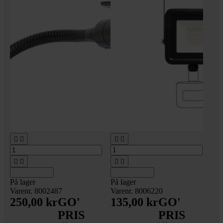








Tilføj til kurv
Tilføj til kurv
På lager
På lager
Varenr. 8002487
Varenr. 8006220
250,00 kr
GO'
135,00 kr
GO'
PRIS
PRIS