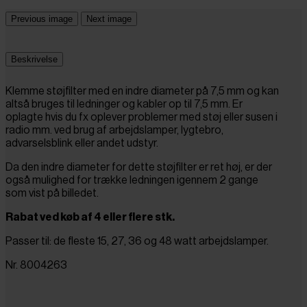
Previous image
Next image
Beskrivelse
Klemme støjfilter med en indre diameter på 7,5 mm og kan
altså bruges til ledninger og kabler op til 7,5 mm. Er
oplagte hvis du fx oplever problemer med støj eller susen i
radio mm. ved brug af arbejdslamper, lygtebro,
advarselsblink eller andet udstyr.
Da den indre diameter for dette støjfilter er ret høj, er der
også mulighed for trække ledningen igennem 2 gange
som vist på billedet.
Rabat ved køb af 4 eller flere stk.
Passer til: de fleste 15, 27, 36 og 48 watt arbejdslamper.
Nr. 8004263