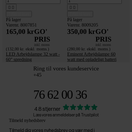




Tilføj til kurv
Tilføj til kurv
På lager
På lager
Varenr. 8007851
Varenr. 8009205
165,00 kr
GO'
350,00 kr
GO'
PRIS
PRIS
inkl. moms
inkl. moms
(132,00 kr. ekskl. moms.)
(280,00 kr. ekskl. moms.)
LED Arbejdslampe 32 watt -
Eminent Arbejdslampe 60
60° spredning
watt med opladeligt batteri
Ring til vores kundeservice
+45
76 62 00 36
4.8 stjerner
Læs vores anmeldelser på Trustpilot
Tilmeld nyhedsbrev
Tilmeld dig vores nyhedsbrev og vær med i