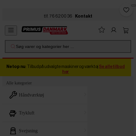
Skip to main content
tlf. 76 62 00 36
Kontakt
Søg varer og kategorier her ...
Netop nu
: Tilbud på udvalgte maskiner og værktøj
Se alle tilbud
her
Alle kategorier
håndværktøj
trykluft
svejsning