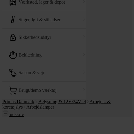
værksted, lager & depot
stiger, løft & stilladser
sikkerhedsudstyr
beklædning
sæson & vejr
brugt/demo værktøj
Primus Danmark
Belysning & 12V/24V el
Arbejds- &
køretøjslys
Arbejdslamper
udskriv