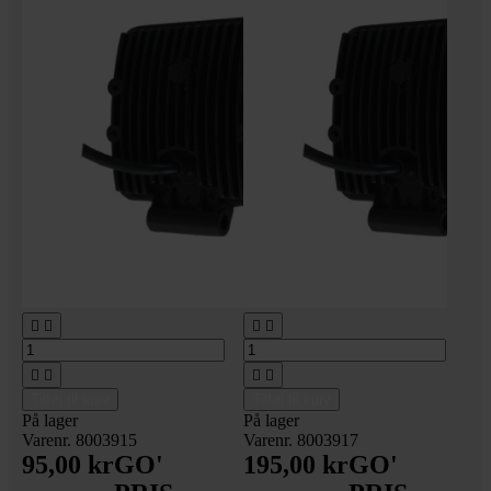








Tilføj til kurv
Tilføj til kurv
På lager
På lager
Varenr. 8003915
Varenr. 8003917
95,00 kr
GO'
195,00 kr
GO'