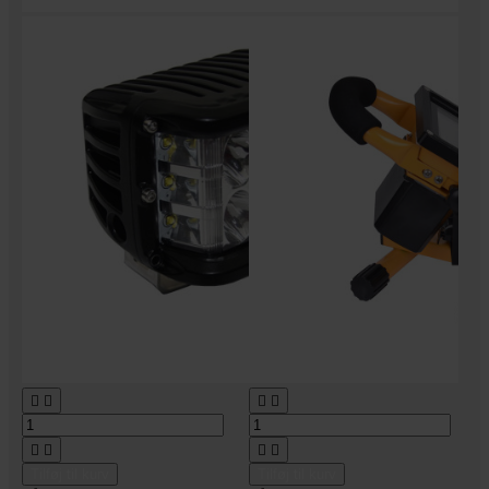








Tilføj til kurv
Tilføj til kurv