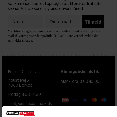
konkurrencen om et topnøglesæt til en værdi af 595
kroner. Vi trækker en ny vinder hver måned.
Tilmeld
Ved tilmelding gives samtykke til at modtage markedsføring via e-
mail jf. vores persondatapolitik. Du kan til enhver tid trække dit
samtykke tilbage.
Primus Danmark
Åbningstider
Butik
Industrivej 51
Man-Tors. 8:00-16:00
7080 Børkop
Fredag 8:00-14:30
info@primusdanmark.dk
tlf. 76 62 00 36
CVR nr. 31 49 77 36