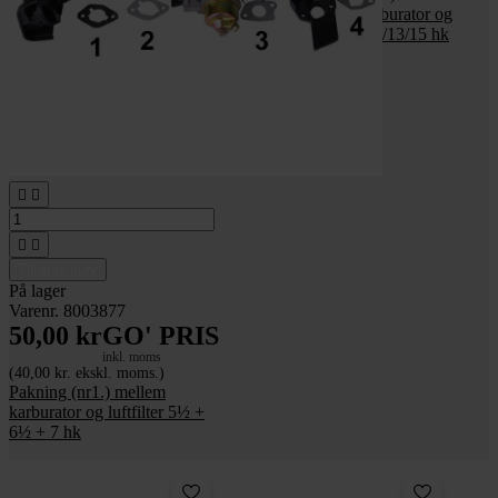
Pakning mellem karburator og
luftfilter - gummi - 9/13/15 hk




Tilføj til kurv
På lager
Varenr. 8003877
50,00 kr
GO' PRIS
inkl. moms
(40,00 kr. ekskl. moms.)
Pakning (nr1.) mellem
karburator og luftfilter 5½ +
6½ + 7 hk