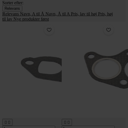
Sorter efter:
Relevans
Relevans
Navn, A til Å
Navn, Å til A
Pris, lav til høj
Pris, høj
til lav
Nye produkter først



