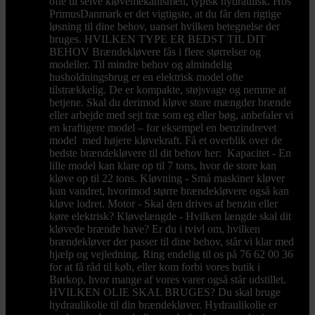
ofte til selve kløvemekanismen, typisk hydraulisk. Hos
PrimusDanmark er det vigtigste, at du får den rigtige
løsning til dine behov, uanset hvilken betegnelse der
bruges. HVILKEN TYPE ER BEDST TIL DIT
BEHOV Brændekløvere fås i flere størrelser og
modeller. Til mindre behov og almindelig
husholdningsbrug er en elektrisk model ofte
tilstrækkelig. De er kompakte, støjsvage og nemme at
betjene. Skal du derimod kløve store mængder brænde
eller arbejde med sejt træ som eg eller bøg, anbefaler vi
en kraftigere model – for eksempel en benzindrevet
model med højere kløvekraft. Få et overblik over de
bedste brændekløvere til dit behov her: Kapacitet - En
lille model kan klare op til 7 tons, hvor de store kan
kløve op til 22 tons. Kløvning - Små maskiner kløver
kun vandret, hvorimod større brændekløvere også kan
kløve lodret. Motor - Skal den drives af benzin eller
køre elektrisk? Kløvelængde - Hvilken længde skal dit
kløvede brænde have? Er du i tvivl om, hvilken
brændekløver der passer til dine behov, står vi klar med
hjælp og vejledning. Ring endelig til os på 76 62 00 36
for at få råd til køb, eller kom forbi vores butik i
Børkop, hvor mange af vores varer også står udstillet.
HVILKEN OLIE SKAL BRUGES? Du skal bruge
hydraulikolie til din brændekløver. Hydraulikolie er