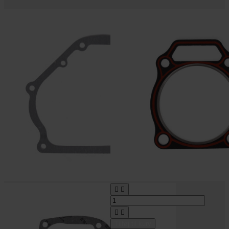




Tilføj til kurv