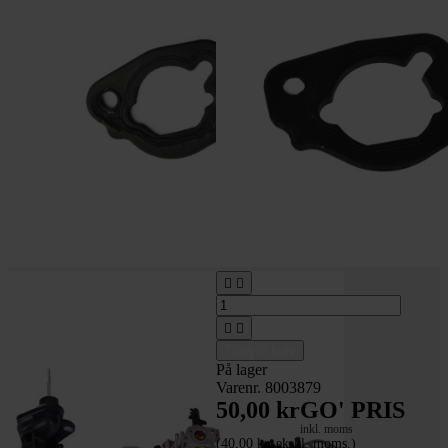




Tilføj til kurv
På lager
Varenr. 8003879
50,00 kr
GO' PRIS
inkl. moms
(40,00 kr. ekskl. moms.)