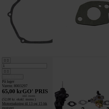




Tilføj til kurv
På lager
Varenr. 8003297
65,00 kr
GO' PRIS
inkl. moms
(52,00 kr. ekskl. moms.)
Motorpakning til 13 og 15 hk
motorer