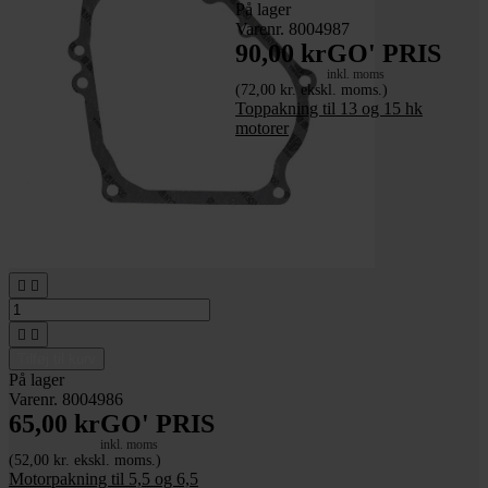
På lager
Varenr. 8004987
90,00 kr
GO' PRIS
inkl. moms
(72,00 kr. ekskl. moms.)
Toppakning til 13 og 15 hk
motorer




Tilføj til kurv
På lager
Varenr. 8004986
65,00 kr
GO' PRIS
inkl. moms
(52,00 kr. ekskl. moms.)
Motorpakning til 5,5 og 6,5