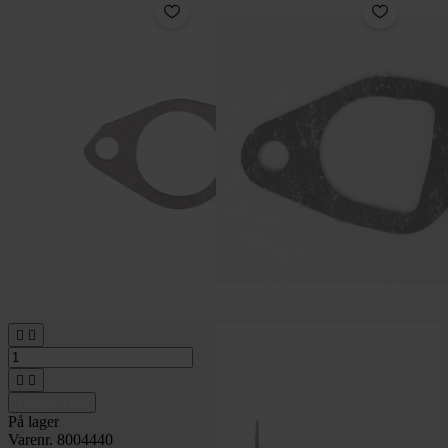




Tilføj til kurv
På lager
Varenr. 8004440