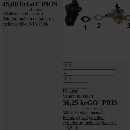
45,00 kr
GO' PRIS
inkl. moms
(36,00 kr. ekskl. moms.)
Pakning mellem cylinder og
mellemstykke 9/13/15 hk




Tilføj til kurv
På lager
Varenr. 8004924
36,25 kr
GO' PRIS
inkl. moms
(29,00 kr. ekskl. moms.)
Pakning (nr. 4) mellem
cylinder og mellemstykke 5,5
+ 6,5 hk