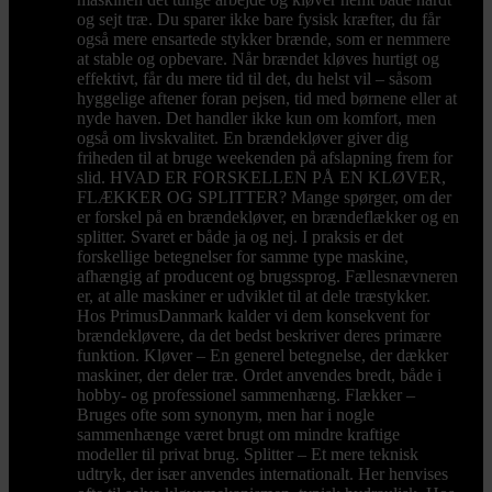
og sejt træ. Du sparer ikke bare fysisk kræfter, du får
også mere ensartede stykker brænde, som er nemmere
at stable og opbevare. Når brændet kløves hurtigt og
effektivt, får du mere tid til det, du helst vil – såsom
hyggelige aftener foran pejsen, tid med børnene eller at
nyde haven. Det handler ikke kun om komfort, men
også om livskvalitet. En brændekløver giver dig
friheden til at bruge weekenden på afslapning frem for
slid. HVAD ER FORSKELLEN PÅ EN KLØVER,
FLÆKKER OG SPLITTER? Mange spørger, om der
er forskel på en brændekløver, en brændeflækker og en
splitter. Svaret er både ja og nej. I praksis er det
forskellige betegnelser for samme type maskine,
afhængig af producent og brugssprog. Fællesnævneren
er, at alle maskiner er udviklet til at dele træstykker.
Hos PrimusDanmark kalder vi dem konsekvent for
brændekløvere, da det bedst beskriver deres primære
funktion. Kløver – En generel betegnelse, der dækker
maskiner, der deler træ. Ordet anvendes bredt, både i
hobby- og professionel sammenhæng. Flækker –
Bruges ofte som synonym, men har i nogle
sammenhænge været brugt om mindre kraftige
modeller til privat brug. Splitter – Et mere teknisk
udtryk, der især anvendes internationalt. Her henvises