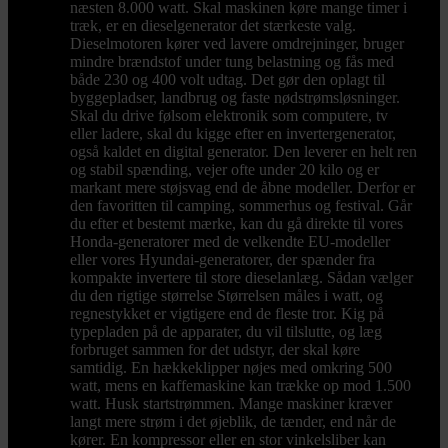
næsten 8.000 watt. Skal maskinen køre mange timer i
træk, er en dieselgenerator det stærkeste valg.
Dieselmotoren kører ved lavere omdrejninger, bruger
mindre brændstof under tung belastning og fås med
både 230 og 400 volt udtag. Det gør den oplagt til
byggepladser, landbrug og faste nødstrømsløsninger.
Skal du drive følsom elektronik som computere, tv
eller ladere, skal du kigge efter en invertergenerator,
også kaldet en digital generator. Den leverer en helt ren
og stabil spænding, vejer ofte under 20 kilo og er
markant mere støjsvag end de åbne modeller. Derfor er
den favoritten til camping, sommerhus og festival. Går
du efter et bestemt mærke, kan du gå direkte til vores
Honda-generatorer med de velkendte EU-modeller
eller vores Hyundai-generatorer, der spænder fra
kompakte invertere til store dieselanlæg. Sådan vælger
du den rigtige størrelse Størrelsen måles i watt, og
regnestykket er vigtigere end de fleste tror. Kig på
typepladen på de apparater, du vil tilslutte, og læg
forbruget sammen for det udstyr, der skal køre
samtidig. En hækkeklipper nøjes med omkring 500
watt, mens en kaffemaskine kan trække op mod 1.500
watt. Husk startstrømmen. Mange maskiner kræver
langt mere strøm i det øjeblik, de tænder, end når de
kører. En kompressor eller en stor vinkelsliber kan