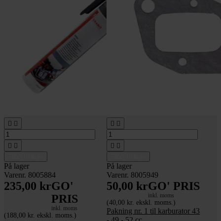








Tilføj til kurv
Tilføj til kurv
På lager
På lager
Varenr. 8005884
Varenr. 8005949
235,00 kr
GO'
50,00 kr
GO' PRIS
inkl. moms
PRIS
(40,00 kr. ekskl. moms.)
inkl. moms
Pakning nr. 1 til karburator 43
(188,00 kr. ekskl. moms.)
- 49 - 52 cc