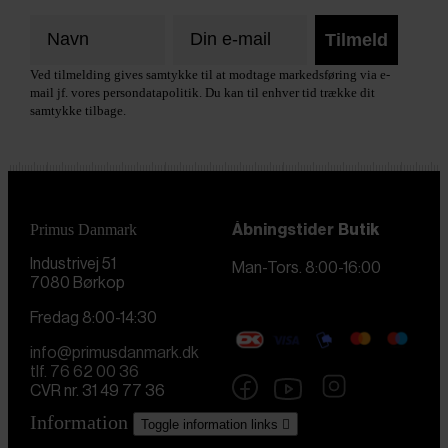
Tilmeld
Ved tilmelding gives samtykke til at modtage markedsføring via e-
mail jf. vores persondatapolitik. Du kan til enhver tid trække dit
samtykke tilbage.
Primus Danmark
Åbningstider
Butik
Industrivej 51
Man-Tors. 8:00-16:00
7080 Børkop
Fredag 8:00-14:30
info@primusdanmark.dk
tlf. 76 62 00 36
CVR nr. 31 49 77 36
Information
Toggle information links
