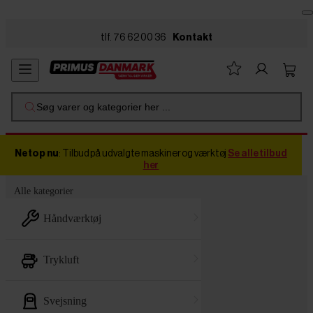
Skip to main content
tlf. 76 62 00 36
Kontakt
Søg varer og kategorier her ...
Netop nu
: Tilbud på udvalgte maskiner og værktøj
Se alle tilbud
her
Alle kategorier
håndværktøj
trykluft
svejsning