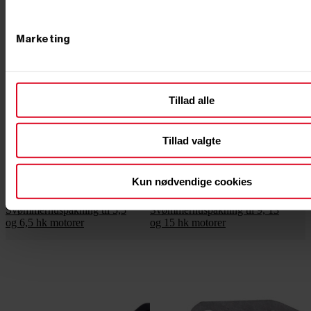
Marketing




Tillad alle




Tilføj til kurv
Tilføj til kurv
Tillad valgte
På lager
På lager
Varenr. 8005830
Varenr. 8005831
50,00 kr
GO' PRIS
50,00 kr
GO' PRIS
Kun nødvendige cookies
inkl. moms
inkl. moms
(40,00 kr. ekskl. moms.)
(40,00 kr. ekskl. moms.)
Svømmerhuspakning til 5,5
Svømmerhuspakning til 9, 13
og 6,5 hk motorer
og 15 hk motorer