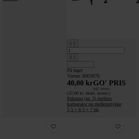




Tilføj til kurv
På lager
Varenr. 8003876
40,00 kr
GO' PRIS
inkl. moms
(32,00 kr. ekskl. moms.)
Pakning (nr. 3) mellem
karburator og mellemstykke
5,5 + 6,5 + 7 hk