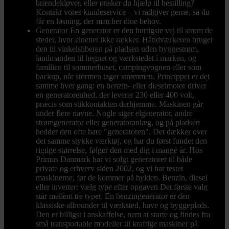
brændekløver, eller ønsker du hjælp til bestilling?
Kontakt vores kundeservice – vi rådgiver gerne, så du
får en løsning, der matcher dine behov.
Generator
En generator er den hurtigste vej til strøm de
steder, hvor elnettet ikke rækker. Håndværkeren bruger
den til vinkelsliberen på pladsen uden byggestrøm,
landmanden til hegnet og værkstedet i marken, og
familien til sommerhuset, campingvognen eller som
backup, når stormen tager strømmen. Princippet er det
samme hver gang: en benzin- eller dieselmotor driver
en generatorenhed, der leverer 230 eller 400 volt,
præcis som stikkontakten derhjemme. Maskinen går
under flere navne. Nogle siger elgenerator, andre
strømgenerator eller generatoranlæg, og på pladsen
hedder den ofte bare "generatoren". Det dækker over
det samme stykke værktøj, og har du først fundet den
rigtige størrelse, følger den med dig i mange år. Hos
Primus Danmark har vi solgt generatorer til både
private og erhverv siden 2002, og vi har testet
maskinerne, før de kommer på hylden. Benzin, diesel
eller inverter: vælg type efter opgaven Det første valg
står mellem tre typer. En benzingenerator er den
klassiske allrounder til værksted, have og byggeplads.
Den er billigst i anskaffelse, nem at starte og findes fra
små transportable modeller til kraftige maskiner på