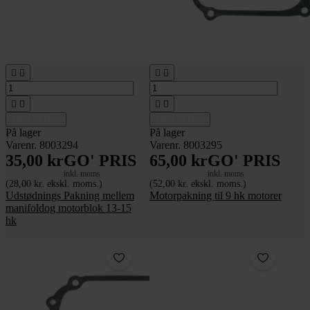








Tilføj til kurv
Tilføj til kurv
På lager
På lager
Varenr. 8003294
Varenr. 8003295
35,00 kr
GO' PRIS
65,00 kr
GO' PRIS
inkl. moms
inkl. moms
(28,00 kr. ekskl. moms.)
(52,00 kr. ekskl. moms.)
Udstødnings Pakning mellem
Motorpakning til 9 hk motorer
manifoldog motorblok 13-15
hk