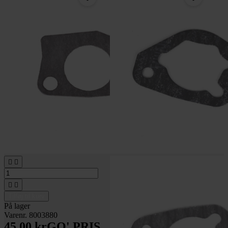




Tilføj til kurv
På lager
Varenr. 8003880
45,00 kr
GO' PRIS