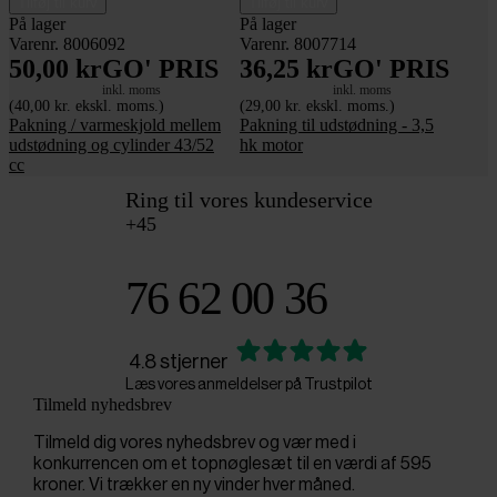
Tilføj til kurv
Tilføj til kurv
På lager
På lager
Varenr. 8006092
Varenr. 8007714
50,00 kr
GO' PRIS
36,25 kr
GO' PRIS
inkl. moms
inkl. moms
(40,00 kr. ekskl. moms.)
(29,00 kr. ekskl. moms.)
Pakning / varmeskjold mellem
Pakning til udstødning - 3,5
udstødning og cylinder 43/52
hk motor
cc
Ring til vores kundeservice
+45
76 62 00 36
4.8 stjerner
Læs vores anmeldelser på Trustpilot
Tilmeld nyhedsbrev
Tilmeld dig vores nyhedsbrev og vær med i
konkurrencen om et topnøglesæt til en værdi af 595
kroner. Vi trækker en ny vinder hver måned.