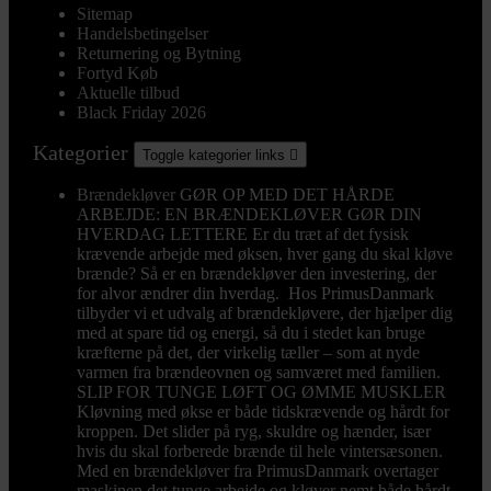
Sitemap
Handelsbetingelser
Returnering og Bytning
Fortyd Køb
Aktuelle tilbud
Black Friday 2026
Kategorier
Toggle kategorier links

Brændekløver
GØR OP MED DET HÅRDE
ARBEJDE: EN BRÆNDEKLØVER GØR DIN
HVERDAG LETTERE Er du træt af det fysisk
krævende arbejde med øksen, hver gang du skal kløve
brænde? Så er en brændekløver den investering, der
for alvor ændrer din hverdag. Hos PrimusDanmark
tilbyder vi et udvalg af brændekløvere, der hjælper dig
med at spare tid og energi, så du i stedet kan bruge
kræfterne på det, der virkelig tæller – som at nyde
varmen fra brændeovnen og samværet med familien.
SLIP FOR TUNGE LØFT OG ØMME MUSKLER
Kløvning med økse er både tidskrævende og hårdt for
kroppen. Det slider på ryg, skuldre og hænder, især
hvis du skal forberede brænde til hele vintersæsonen.
Med en brændekløver fra PrimusDanmark overtager
maskinen det tunge arbejde og kløver nemt både hårdt