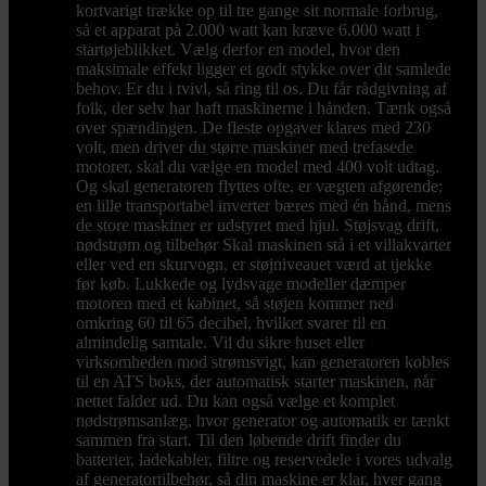
kortvarigt trække op til tre gange sit normale forbrug,
så et apparat på 2.000 watt kan kræve 6.000 watt i
startøjeblikket. Vælg derfor en model, hvor den
maksimale effekt ligger et godt stykke over dit samlede
behov. Er du i tvivl, så ring til os. Du får rådgivning af
folk, der selv har haft maskinerne i hånden. Tænk også
over spændingen. De fleste opgaver klares med 230
volt, men driver du større maskiner med trefasede
motorer, skal du vælge en model med 400 volt udtag.
Og skal generatoren flyttes ofte, er vægten afgørende:
en lille transportabel inverter bæres med én hånd, mens
de store maskiner er udstyret med hjul. Støjsvag drift,
nødstrøm og tilbehør Skal maskinen stå i et villakvarter
eller ved en skurvogn, er støjniveauet værd at tjekke
før køb. Lukkede og lydsvage modeller dæmper
motoren med et kabinet, så støjen kommer ned
omkring 60 til 65 decibel, hvilket svarer til en
almindelig samtale. Vil du sikre huset eller
virksomheden mod strømsvigt, kan generatoren kobles
til en ATS boks, der automatisk starter maskinen, når
nettet falder ud. Du kan også vælge et komplet
nødstrømsanlæg, hvor generator og automatik er tænkt
sammen fra start. Til den løbende drift finder du
batterier, ladekabler, filtre og reservedele i vores udvalg
af generatortilbehør, så din maskine er klar, hver gang