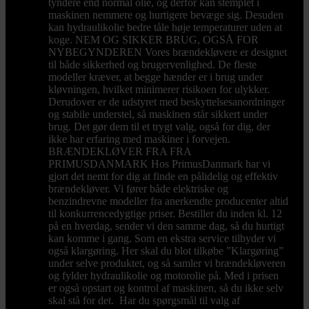
tyndere end normal olie, og derfor kan stemplet i
maskinen nemmere og hurtigere bevæge sig. Desuden
kan hydraulikolie bedre tåle høje temperaturer uden at
koge. NEM OG SIKKER BRUG, OGSÅ FOR
NYBEGYNDEREN Vores brændekløvere er designet
til både sikkerhed og brugervenlighed. De fleste
modeller kræver, at begge hænder er i brug under
kløvningen, hvilket minimerer risikoen for ulykker.
Derudover er de udstyret med beskyttelsesanordninger
og stabile understel, så maskinen står sikkert under
brug. Det gør dem til et trygt valg, også for dig, der
ikke har erfaring med maskiner i forvejen.
BRÆNDEKLØVER FRA FRA
PRIMUSDANMARK Hos PrimusDanmark har vi
gjort det nemt for dig at finde en pålidelig og effektiv
brændekløver. Vi fører både elektriske og
benzindrevne modeller fra anerkendte producenter altid
til konkurrencedygtige priser. Bestiller du inden kl. 12
på en hverdag, sender vi den samme dag, så du hurtigt
kan komme i gang. Som en ekstra service tilbyder vi
også klargøring. Her skal du blot tilkøbe ”Klargøring”
under selve produktet, og så samler vi brændekløveren
og fylder hydraulikolie og motorolie på. Med i prisen
er også opstart og kontrol af maskinen, så du ikke selv
skal stå for det. Har du spørgsmål til valg af