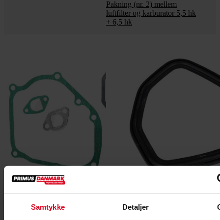
Pakning (nr. 2) mellem
luftfilter og karburator 5,5 hk
+ 6,5 hk
Samtykke
Detaljer



