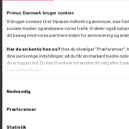




Tilføj til kurv
Tilføj til kurv
Primus Danmark bruger cookies
På lager
På lager
Vi bruger cookies til at tilpasse indhold og annoncer, vise fun
Varenr. 8005477
Varenr. 8005683
215,00 kr
GO'
62,44 kr
GO' PRIS
sociale medier og analysere vores trafik. Vi deler også oply
inkl. moms
PRIS
dit besøg med vores partnere inden for annoncering og anal
(49,95 kr. ekskl. moms.)
inkl. moms
Pakning til ventildæksel 13 og
(172,00 kr. ekskl. moms.)
15 hk motorer
Har du en konto hos os?
Hvis du tilvælger "Præferencer", h
Pakningssæt til 5,5 og 6,5 hk
motorer
dine personlige indstillinger, så du får en markant bedre ople
du er logget ind. Du kan til enhver tid ændre dit valg eller træ
samtykke tilbage.
Vælg herunder om du vil tillade alle cookies, eller om du kun v
teknisk nødvendige.
Samtykkevalg
Nødvendig
Præferencer
Statistik