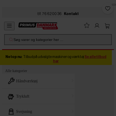
Skip to main content
tlf. 76 62 00 36
Kontakt
Søg varer og kategorier her ...
Netop nu
: Tilbud på udvalgte maskiner og værktøj
Se alle tilbud
her
Alle kategorier
håndværktøj
trykluft
svejsning