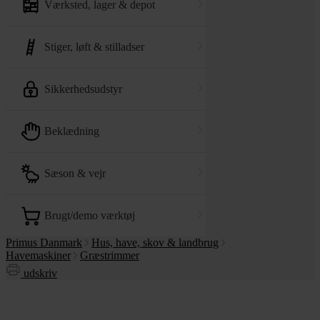
værksted, lager & depot
stiger, løft & stilladser
sikkerhedsudstyr
beklædning
sæson & vejr
brugt/demo værktøj
Primus Danmark
Hus, have, skov & landbrug
Havemaskiner
Græstrimmer
udskriv